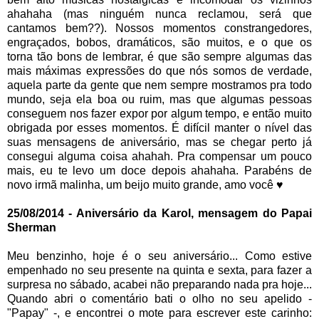
ahahaha (mas ninguém nunca reclamou, será que
cantamos bem??). Nossos momentos constrangedores,
engraçados, bobos, dramáticos, são muitos, e o que os
torna tão bons de lembrar, é que são sempre algumas das
mais máximas expressões do que nós somos de verdade,
aquela parte da gente que nem sempre mostramos pra todo
mundo, seja ela boa ou ruim, mas que algumas pessoas
conseguem nos fazer expor por algum tempo, e então muito
obrigada por esses momentos. É difícil manter o nível das
suas mensagens de aniversário, mas se chegar perto já
consegui alguma coisa ahahah. Pra compensar um pouco
mais, eu te levo um doce depois ahahaha. Parabéns de
novo irmã malinha, um beijo muito grande, amo você ♥
25/08/2014 - Aniversário da Karol, mensagem do Papai
Sherman
Meu benzinho, hoje é o seu aniversário... Como estive
empenhado no seu presente na quinta e sexta, para fazer a
surpresa no sábado, acabei não preparando nada pra hoje...
Quando abri o comentário bati o olho no seu apelido -
"Papay" -, e encontrei o mote para escrever este carinho: