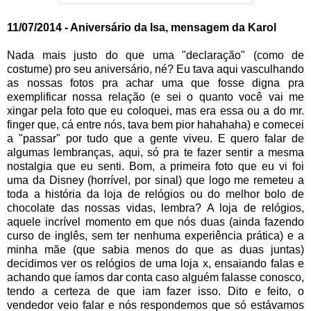
11/07/2014 - Aniversário da Isa, mensagem da Karol
Nada mais justo do que uma "declaração" (como de costume) pro seu aniversário, né? Eu tava aqui vasculhando as nossas fotos pra achar uma que fosse digna pra exemplificar nossa relação (e sei o quanto você vai me xingar pela foto que eu coloquei, mas era essa ou a do mr. finger que, cá entre nós, tava bem pior hahahaha) e comecei a "passar" por tudo que a gente viveu. E quero falar de algumas lembranças, aqui, só pra te fazer sentir a mesma nostalgia que eu senti. Bom, a primeira foto que eu vi foi uma da Disney (horrível, por sinal) que logo me remeteu a toda a história da loja de relógios ou do melhor bolo de chocolate das nossas vidas, lembra? A loja de relógios, aquele incrível momento em que nós duas (ainda fazendo curso de inglês, sem ter nenhuma experiência prática) e a minha mãe (que sabia menos do que as duas juntas) decidimos ver os relógios de uma loja x, ensaiando falas e achando que íamos dar conta caso alguém falasse conosco, tendo a certeza de que iam fazer isso. Dito e feito, o vendedor veio falar e nós respondemos que só estávamos olhando (torcendo para que ele não respondesse nada, claro)...só que ele respondeu e, depois de perguntar "what?" pela quarta vez, as 3 viraram as costas e foram embora. Acho que foi meio instintivo tentar puxar a porta ao ler "Push", porque era óbvio e a gente sabia que era pra empurrar. O primeiro cara começou a gritar "Push" enquanto nós 3 puxávamos a porta, desesperadas. O segundo começou a gritar junto até que, em certo ponto, a loja inteira estava gritando (e nenhuma de nós empurrava a maldita porta). Deve ser um furo muito comum dos brasileiros porque, no meio de tudo isso com a gente já morrendo de vergonha, um americano grita lá no fundo da loja: "empurre" e as 3 não só empurraram a porta, como saíram caindo e derrubando tudo e todos que passavam por lá (Faltou eles baterem palma, não sei se eles o fizeram, mas com certeza tiveram vontade...acho que não ficamos nem pra ver as reações, de tanta vergonha). E o bolo de chocolate (pra comemorar o seu aniversário) que a gente levou pro hotel e decidiu comer no outro dia (só que o hotel demorou demais pra trazer os garfos e nós estávamos com fome, então decidimos que comer com a mão seria uma ótima ideia). Eu não sei se foi porque era o bolo "adormecido", guardado do dia anterior, se o fato de ser feito de forma diferente fazia ele ser melhor ou se só o prazer e a graça de comer com a mão deixou a experiência tão boa...eu só sei que aquilo me marcou (e virou um daqueles pequenos detalhes da vida que a gente não esquece e que fica especial, mesmo sendo tão pequeno, tão banal). Aí eu vi uma foto da "Ciudad de México", lembra? Vocês lá subindo na pirâmide e eu tendo que esperar lá embaixo (mesmo morrendo de vontade de subir) porque eu tinha me machucado feio e não podia fazer esforço. Esperei sendo comida por carrapatos e mosquitos, sendo olhada de forma estranha pelos turistas (provavelmente eu devia estar agindo como uma doida, fugindo dos bichos e me lamentando porque eu não estava subindo) até que vocês voltaram "ficamos com dó de te deixar sozinha" e sabe o que é isso? também uma coisa cotidiana e pequena, mas, pra mim, extremamente especial...vocês deixaram de ter uma experiência foda por pensar em mim (e isso - na minha cabeça - foi demais, juro hahaha)...ou a experiência dos museus em que seu pai foi nos mostrar as esculturas dos mochicas (que não eram nada diferentes das que ele já tinha em casa) um tanto quanto (bastante, na verdade) sexuais; acho que gostaria de ter filmado nossa reação em todo o museu, apesar de estarmos curtindo todo o contato cultural, estávamos, muito mais, fazendo piadas internas (hahaha duas crianças, pfvr né?). E em Santiago, quando ficamos um pouco alteradas com a degustação de vinho (e eu me pergunto, quem fica alterada com degustação de vinho? hahahaha pois é). A primeira vez que a gente viu neve, lembra? Quando seu pai parou o carro no meio da "estrada" (subindo a caminho do Valle Nevado) e nós duas descemos, tiramos a luva e ficamos com cara de bobas alegres pra descobrir que: "não é fofinho? que bosta! é só gelo? aff, ridículo, os filmes me enganaram"; lembrei o quanto a gente reclamou, também, nessa viagem "que bosta, não pode esquiar depois das 18h? Mas o que a gente faz no meio da neve, então?" "nossa, que merda, esse restaurante é muito ruim" (sendo que a nossa percepção de comida boa que era ruim, né? hahaha); imagino quanto seu pai sofreu com a reclamação de duas crianças que não sabiam de muita coisa, ainda, e faziam reclamações infundadas haha (mas faz parte). Também lembro que a gente curtiu muito. Compramos aqueles coelhinhos fumantes pra todo mundo, de lembrança (e eu só descobri que ele era fumante depois) e um grande pra nós (que fumava charuto, não era nem cigarro, muito mais classe né haha). E passamos dias indo no quarto dos nossos pais pra narrar a história do mr. finger com os nossos dedos (e eu lembro que no final da história morria todo mundo. Lembro até que em um "episódio" o mr. finger morria porque tinha muita caixa de pizza vencida embaixo da cama dele e as pizzas viravam um monstro que o matava). Depois, eu vi uma foto de NY (que é essa aí que postei), faz 5 anos, certo? (ou 4, não tô lembrando). Na minha opinião a melhor viagem, até agora. Não no sentido de aproveitamento cultural (acho que nesse sentido a cidade do méxico ganha), mas no sentido de aproveitamento dos pontos turísticos, do quanto a gente absorveu da experiência (só pelo fato de que éramos um pouco mais velhas e queríamos, mesmo, aproveitar a viagem, sabíamos o valor daquilo - antes, nem tanto). Eu lembro que, nessa época, as duas estavam passando por algum tipo de pequena desilusão (que agora é só motivo de risadas, porque né hahaha duas crianças) e choramos muito "tô chorando, mas pelo menos tô chorando em new york" a gente conversou muito e se aproximou mais do que éramos próximas antes. Foi incrível passar o período do ano novo lá, com todas aquelas luzes e aquela sensação incrível de que tudo pode ser mudado, de que tudo vai ser novo e melhor (é, acho que a cidade provoca essa sensação); e não tenho nem como pensar qual momento foi o mais marcante porque praticamente tudo foi. Aquele passeio de carruagem, depois de uns goles de vinho que, pra gente, já era demais (um pouco alteradas, de novo, causando muitas risadas e rindo juntas). Aquele cheesecake maravilhoso que você roubou um pedaço (e as fotos do antes e depois deixaram isso muito marcado pelas caras engraçadas). Aquela moda estranha das noivas andarem pelos pontos turísticos (vestidas de noivas, claro) e tirar foto - que a gente ridicularizava mais que tudo. O próprio dia de ano novo, em que a gente não aguentava os 20 graus negativos, mesmo com muitas roupas térmicas e proteções, e queríamos logo ir embora dali (o que não foi só nossa vontade)...lembra o quanto pensamos "é só isso?", todo mundo fica lá por horas (óbvio que é extremamente organizado, divididos por alas e muito policiado), passando frio, pra quando chega a hora da contagem regressiva aquela bola descer, soltar alguns papeizinhos de comemoração e, logo depois, todo mundo sair correndo de lá em 5 minutos (inclusive nós 4, que passamos o resto do ano novo comendo pipoca industrializada no quarto de hotel - e foi MARAVILHOSO!). Bom, e as fotos seguintes que eu vi foram fotos de festas. Fotos da primeira balada, fotos de quando ganhamos o Bono, fotos de todos os lugares que saíamos, fotos nossas dançando, fotos em cada canto de São Paulo e foto nas diferentes casas (em sp e em São Carlos) - o que só me fez lembrar de todo esse crescimento conquistado em conjunto, das mudanças feitas lado a lado. De resto, foram fotos recentes, fotos do momento em que eu considero que desenvolvemos maior parte da nossa identificação como "Irmãs", de fato. Eu não sei você, mas eu considero esse nosso ano morando juntas o nosso melhor ano. Em quase 10 anos de convivência a gente nunca havia brigado e brigamos justamente no 9º ano, nesse em que moramos, o tempo todo, juntas. Com a convivência maior a gente acabou identificando as diferenças e, pra mim, o mais importante foi como a gente soube lidar com isso. Esse ano foi muito proveitoso na nossa relação, em que eu te contei absolutamente tudo do meu passado (quando você ainda não estava presente nele) e vi que você soube reconhecer tudo muito bem, acolher meus "traumas" muito bem, também, e demonstrar um apoio que eu jamais encontrei (e nem encontrarei) em ninguém. Foi quando a gente se abriu sobre tudo que existia na vida uma da outra, sobre todos os pensamentos, as situações, as coisas cotidianas e as coisas mais sérias. Foram reflexões, análises, críticas, todas feitas em conjunto...e isso me fez fortalecer muito a amizade e o companheirismo que eu tenho com você. Certamente não vamos morar juntas pra sempre (pfvr não, né, acho que só te aguento por mais 3 anos mesmo hehe), mas eu posso dizer que no ano em que eu mais amadureci na minha vida, até agora, você esteve presente ativamente (e que você também esteve presente na construção de uma identidade minha, na formação de uma personalidade, no meu descobrimento de quem eu era - só assim eu poderia ser de propósito né hehe). E eu te agradeço muito pela presença na maior parte das situações, por saber dar espaço quando eu precisei, por me respeitar quando eu precisei, por ter exposto as diferenças, por ter se descontentado, pelas discussões, pelas "pazes" na primeira sensação de "não vai dar, eu preciso voltar a falar com ela porque preciso contar isso pra ela", pelas reflexões, pelos pensamentos, pelas piadas, pelas coisas engraçadas (e isso tem de sobra). Eu quero te dizer que você é uma pessoa incrível e que eu agradeço muuuuito por todo o rumo da minha vida ter me levado até vocês (e quem diria hein? que aquele banquinho do parque Ibirapuera ajudaria a construir tanta coisa?). Se tem algo que nos define bem é o comentário do seu pai "se vocês fossem um seriado, vocês seriam a