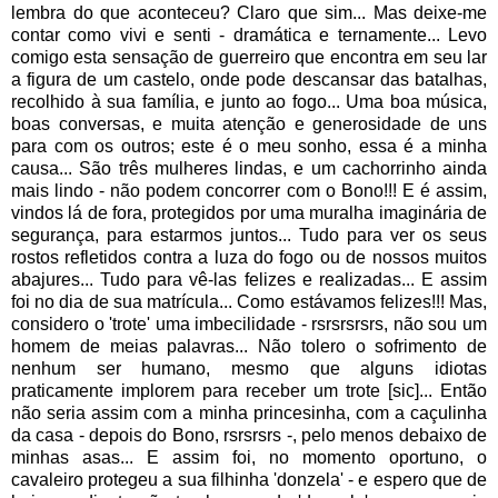
lembra do que aconteceu? Claro que sim... Mas deixe-me
contar como vivi e senti - dramática e ternamente... Levo
comigo esta sensação de guerreiro que encontra em seu lar
a figura de um castelo, onde pode descansar das batalhas,
recolhido à sua família, e junto ao fogo... Uma boa música,
boas conversas, e muita atenção e generosidade de uns
para com os outros; este é o meu sonho, essa é a minha
causa... São três mulheres lindas, e um cachorrinho ainda
mais lindo - não podem concorrer com o Bono!!! E é assim,
vindos lá de fora, protegidos por uma muralha imaginária de
segurança, para estarmos juntos... Tudo para ver os seus
rostos refletidos contra a luza do fogo ou de nossos muitos
abajures... Tudo para vê-las felizes e realizadas... E assim
foi no dia de sua matrícula... Como estávamos felizes!!! Mas,
considero o 'trote' uma imbecilidade - rsrsrsrsrs, não sou um
homem de meias palavras... Não tolero o sofrimento de
nenhum ser humano, mesmo que alguns idiotas
praticamente implorem para receber um trote [sic]... Então
não seria assim com a minha princesinha, com a caçulinha
da casa - depois do Bono, rsrsrsrs -, pelo menos debaixo de
minhas asas... E assim foi, no momento oportuno, o
cavaleiro protegeu a sua filhinha 'donzela' - e espero que de