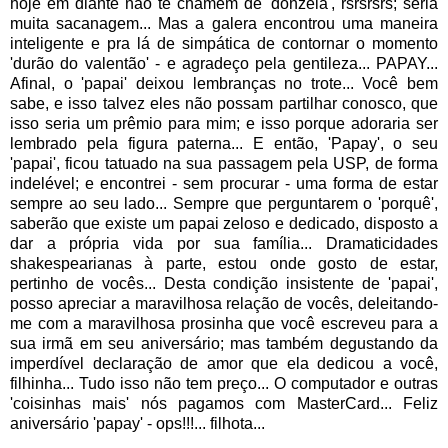
hoje em diante não te chamem de 'donzela', rsrsrsrs; seria
muita sacanagem... Mas a galera encontrou uma maneira
inteligente e pra lá de simpática de contornar o momento
'durão do valentão' - e agradeço pela gentileza... PAPAY...
Afinal, o 'papai' deixou lembranças no trote... Você bem
sabe, e isso talvez eles não possam partilhar conosco, que
isso seria um prêmio para mim; e isso porque adoraria ser
lembrado pela figura paterna... E então, 'Papay', o seu
'papai', ficou tatuado na sua passagem pela USP, de forma
indelével; e encontrei - sem procurar - uma forma de estar
sempre ao seu lado... Sempre que perguntarem o 'porquê',
saberão que existe um papai zeloso e dedicado, disposto a
dar a própria vida por sua família... Dramaticidades
shakespearianas à parte, estou onde gosto de estar,
pertinho de vocês... Desta condição insistente de 'papai',
posso apreciar a maravilhosa relação de vocês, deleitando-
me com a maravilhosa prosinha que você escreveu para a
sua irmã em seu aniversário; mas também degustando da
imperdível declaração de amor que ela dedicou a você,
filhinha... Tudo isso não tem preço... O computador e outras
'coisinhas mais' nós pagamos com MasterCard... Feliz
aniversário 'papay' - ops!!!... filhota...