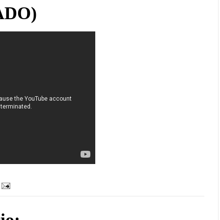
ADO)
io: