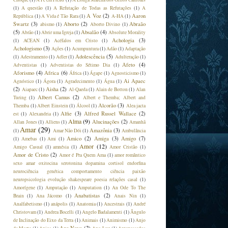
(1)
A questão
(1)
A Refutação de Todas as Refutações
(1)
A
A Voz
(2)
Aaron
República
(1)
A Vida é Tão Rara
(1)
A-HA
(1)
Swartz
(3)
Aborto
(2)
Abraão
abismo
(1)
Aborto Divino
(1)
(5)
Absalão
(4)
Abrão
(1)
Abrir uma Igreja
(1)
Absolute Morality
Achologia
(3)
(1)
ACEAN
(1)
Acéfalos em Cristo
(1)
Achologismo
(3)
Ações
(1)
Acumpuntura
(1)
Adão
(1)
Adaptação
Adolescência
(5)
(1)
Adestramento
(1)
Adler
(1)
Adulteração
(1)
Afeto
(4)
Adventistas
(1)
Adventistas do Sétimo Dia
(1)
Aforismo
(4)
Africa
(6)
África
(1)
Ágape
(1)
Agnosticismo
(1)
Ai Apaec
Agnóstico
(1)
Ágora
(1)
Agradecimento
(1)
Água
(1)
(2)
Aisha
(2)
Aiapaec
(1)
Al-Qaeda
(1)
Alain de Botton
(1)
Alan
Albert Camus
(2)
Turing
(1)
Albert e Themba; Albert and
Alcorão
(3)
Themba
(1)
Albert Einstein
(1)
Álcool
(1)
Alea jacta
Alfie
(3)
Alfred Russel Wallace
(2)
est
(1)
Alexandria
(1)
Alma
(9)
Alucinações
(2)
Allan Jones
(1)
Alliens
(1)
Amanhã
Amar
(29)
Amazônia
(3)
(1)
Amar Não Dói
(1)
Ambulância
Amico
(2)
Amiga
(3)
Amigo
(7)
(1)
Amebas
(1)
Ami
(1)
Amor
(12)
Amigo Casual
(1)
amnésia
(1)
Amor Cristão
(1)
Amor de Cristo
(2)
Amor é Pra Quem Ama
(1)
amor romântico
sexo amar oxitocina serotonina dopamina cortisol endorfina
neurociência genética comportamento ciência paixão
neuropsicologia evolução shakespeare poesia relações casal
(1)
Amorígene
(1)
Amputação
(1)
Amputation
(1)
An Ode To The
Anabatistas
(2)
Brain
(1)
Ana Jácomo
(1)
Anais Nin
(1)
Analfabetismo
(1)
anápolis
(1)
Anatomia
(1)
Ancestrais
(1)
André
Christovam
(1)
Andrea Bocelli
(1)
Angelo Badalamenti
(1)
Ângulo
de Inclinação do Eixo da Terra
(1)
Animais
(1)
Animismo
(1)
Anjo