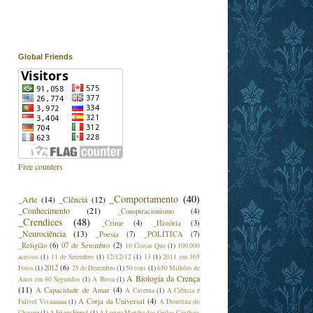
Global Friends
Free counters
_Comportamento
(40)
_Arte
(14)
_Ciência
(12)
_Conhecimento
(21)
_Conspiracionismo
(4)
_Crendices
(48)
_Crime
(4)
_História
(3)
_Neurociência
(13)
_Poesia
(7)
_POLÍTICA
(7)
_Religião
(6)
07 de Setembro
(2)
10 Coisas Que
(1)
100.000
acessos
(1)
11 de Setembro
(1)
12/12/12
(1)
13
(1)
2011 em 365
2012
(6)
Fotos
(1)
25 de Dezembro
(1)
50 tons
(1)
650 Milhões de
A Biologia da Crença
Anos em 80 Segundos
(1)
A Besta
(1)
(11)
A Capacidade de Amar
(4)
A Caverna
(1)
A Ciência é
A Corja da Universal
(4)
Falível Vivaaaaaa
(1)
A Doutrina do
Choque
(1)
A Fé em Freud
(1)
A Longa Marcha dos Grilos Canibais