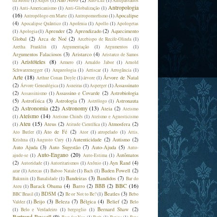
Ano Novo
(2)
da Morte
(1)
Anjos
(1)
Ano-Luz
(1)
Antepassados
Antropologia
(1)
Anti-Americanismo
(1)
Anti-Globalização
(1)
(16)
Apocalipse
Antropólogo em Marte
(1)
Antropomorfismo
(1)
(4)
Apocalipse Quântico
(1)
Apofenia
(1)
Apollo
(1)
Apologetas
Aprender
(2)
Aprendizado
(2)
Aquecimento
(1)
Apologia
(1)
Global
(2)
Arca de Noé
(2)
Arcebispo de Recife-Olinda
(1)
Aretha Franklin
(1)
Argumentação
(1)
Argumentos
(1)
Argumentos Falaciosos
(3)
Aristarco
(4)
Aristarco de Samos
Aristóteles
(8)
(1)
Armero
(1)
Arnaldo Jabor
(1)
Arnold
Schwarzenegger
(1)
Arqueologia
(1)
Arriscar
(1)
Arrogância
(1)
Arte
(18)
Árvore de Natal
Arthur Conan Doyle
(1)
árvore
(1)
(2)
Assassinato
Árvore Genealógica
(1)
Asneiras
(1)
Asperger
(1)
(2)
Assassino e Covarde
(2)
Astrobiologia
Assassinismo
(1)
(5)
Astrofísica
(3)
Astrologia
(7)
Astronauta
Astrólogo
(1)
Astronomia
(22)
Astronomy
(13)
(2)
Ateia
(2)
Ateismo
Ateísmo
(14)
(1)
Ateísmo Chinês
(1)
Ateísmo e Agnosticismo
Ateu
(15)
Ateus
(2)
Atmosfera
(2)
(1)
Atitude Científica
(1)
Ato de Fé
(2)
Ato Butler
(1)
Ator
(1)
atropelado
(1)
Attis.
Autenticidade
(2)
Autismo
(2)
Krishna
(1)
Augusto Cury
(1)
Auto Ajuda
(3)
Auto Sugestão
(7)
Auto-Ajuda
(5)
Auto-
Auto-Engano
(20)
Autômatos
ajude-se
(1)
Auto-Estima
(1)
(2)
Ayn Rand
(4)
Autoridade
(1)
Autoritarismos
(1)
Axônio
(1)
Baden Powell
(2)
azar
(1)
Aztecas
(1)
Baboo Natale
(1)
Bach
(1)
Bandeiras
(3)
Bandidos
(7)
Bakunin
(1)
Banalidade
(1)
Bar do
BBC
(16)
Barack Obama
(4)
Barro
(2)
BBB
(2)
Ateu
(1)
BDSM
(2)
Beatles
(3)
BBC Brasil
(1)
Be or Not to Be?
(1)
Bebo
Beijo
(3)
Beleza
(7)
Bélgica
(4)
Belief
(2)
Valdez
(1)
Belo
Bernard Shaw
(2)
(1)
Belo e Verdadeiro
(1)
bergoglio
(1)
Bertrand Russell
(9)