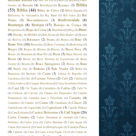
Best for You
(1)
Beth
(1)
Betina
(1)
Beto
Biblia
Betsabá
(4)
Beyonce
(3)
Guedes
(1)
Bettelheim
(1)
(53)
Bíblia
(44)
Bíblia do Cético
(2)
Bíblia Sagrada
(1)
Bill
Biblioteca de Alexandria
(1)
Big Band
(1)
Bill Gates
(1)
Biodiversidade
(8)
Maher
(3)
Biocombustíveis
(3)
Bioenergia
(8)
Biologia
(17)
Biologia da Crença
(4)
Blues
Bispo do Crime
(4)
Bioquímica
(1)
Blasfêmia
(1)
Blog
(1)
(9)
BlueSky
(1)
BNDES
(1)
Bob Dylan
(1)
Bob Marley
(1)
Bolero
Bolsonaro
(2)
Bono
(3)
(1)
Bolívia
(1)
Bomba
(1)
Boneca
(1)
Bono Vox
(10)
Bonoinho
(1)
Bons Costumes
(1)
Borboletas
(1)
Borges
(3)
Bossa Nova
(5)
Borgia
(1)
Bósnia
(1)
Bósons
(1)
Brain
(5)
Botero
(1)
Bouchard
(1)
Brad Pitt
(1)
Brain History
(1)
Brasil
(4)
Brecht
(1)
Breve História do Espiritismo
(1)
Brian
Bruce Springsteen
(2)
Buda
Greene
(1)
Brizola
(1)
Bruxas
(1)
(6)
Budismo
(2)
Bule Voador
(2)
Buddy Guy
(1)
Buñel
(1)
Caaba
(3)
Burguesia
(1)
Bushido
(1)
Cabeça de Repolho
(1)
Caetano Veloso
(2)
Café
(2)
Cacofonia
(1)
Cães
(1)
Cafeína
(1)
Caffea Arabica
(1)
Caiaque Hiroshima
(1)
Caixa Econômica Federal
Cajal
(2)
Califas
(2)
(1)
Cal Tjader
(1)
Calendário
(1)
Calle 54
(1)
Calúnias
(1)
Calvino
(1)
Câmara dos Deputados
(1)
Camille
Caminho
(4)
Flammarion
(1)
Caminha para a Felicidade
(1)
Camus
(3)
Câncer
(2)
Caminhos
(1)
Camões
(1)
Canalhada
(1)
Capitalismo
(3)
Canibalismo
(1)
Capacidade
(1)
Capitão Palheta
Carl Sagan
(20)
Cardeal Bellarmino
(3)
(1)
Cara Esfolada
(1)
Carlos Coimbra
(2)
Carlos Drummon de Andrade
(1)
Carlos
Frederico
(1)
Carlos Lyra
(1)
Carlos Sherman
(1)
Carls Sagan
(1)
Carolyn Porco
Carma
(1)
Carnaval
(1)
Carnê da Multiplicação
(1)
(4)
Carreras
(1)
Carta
(1)
Carta a uma Nação Cristã
(1)
Cartão de