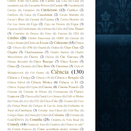
Cartas
(3)
Caruso
(2)
Crédito IURD
(1)
Casa
(1)
Casal
(1)
Cassini
(4)
casamento gay
(1)
Cassandra Wilson
(1)
Castañeda
(1)
Catolicismo
(12)
Católico
(2)
Castigo
(1)
Catequese
(1)
Causalidade
(2)
Católicos
(1)
Causa
(1)
Cavalo Marinho
(1)
Cazuza
(3)
Caviar´s Blues
(1)
Caymmi
(1)
Cecília Meireles
(1)
Cego
(2)
Cegos
(3)
Cee Loo Green
(1)
Cego em Tiroteio
(1)
Celso Daniel
Cegueira
(1)
Celebridades
(1)
Celibato
(1)
Cello
(1)
(3)
Cemitério de Deuses
(1)
Cenis
(1)
Censura
(1)
CEO
(1)
Cérebro
(20)
Cérebro Emocional
(1)
CERN
(1)
Certezas
(1)
Ceticismo
(15)
Certo ou Errado
(2)
Cético
Certo e Errado
(1)
(2)
Chan Chan
(2)
Céticos
(1)
CFM
(1)
Chachá
(1)
Chakra
(1)
Chaplin
(3)
Charlatanismo
(7)
Charles Darwin
(1)
Charlie
Chaves
(2)
Che Guevara
(5)
Musselwhite
(1)
Chavez
(1)
Chico Buarque
(7)
Chico Xavier
(5)
Cheops Revealed
(1)
China
(2)
Chris Botti
(3)
Christmas
(3)
Chomsky
(1)
Ciclo de
Ciência
(130)
Milankovitch
(1)
Cid Gomes
(1)
Ciência e Crença
(2)
Ciência e Religião
(2)
Ciência e Fé
(1)
Ciência Médica
(6)
Ciência vs Fé
(2)
Ciência Falível
(1)
Cinema
(6)
Cinema Francês
(2)
Ciência. Espaço
(1)
Cigala
(1)
Clarice
Cinismo
(1)
Cinturão de Fótons
(1)
Cisrtianismo
(1)
Lispector
(2)
Clássica
(1)
Claude Levi-Strauss
(1)
Cliffs of Moher
Coca-Cola
(2)
(1)
Clima
(1)
clive
(1)
CO2
(1)
Cocaína
(1)
Coco
(1)
Código Penal
(1)
Códigos de Luz da Alma
(1)
Coelhinho de
Coerência
(3)
Natal
(1)
Colchão Anti-Câncer
(1)
Cold Play
(1)
Colômbia
(2)
Colégio Dante
(1)
Cólera
(1)
Collor
(1)
Coltrane
(1)
Comédia
(25)
ComCIÊNCIA
(1)
Comédia da Vida Reaal
(1)
Comedy
(14)
Comercial Ateu
(1)
Comércio
(1)
Cômico ou não?
Como acreditam nestes vermes
(2)
(1)
Comida Francesa
(1)