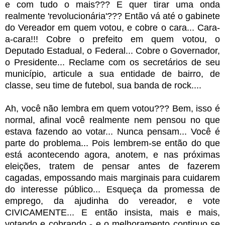
e com tudo o mais??? E quer tirar uma onda
realmente 'revolucionária'??? Então vá até o gabinete
do Vereador em quem votou, e cobre o cara... Cara-
a-cara!!! Cobre o prefeito em quem votou, o
Deputado Estadual, o Federal... Cobre o Governador,
o Presidente... Reclame com os secretários de seu
município, articule a sua entidade de bairro, de
classe, seu time de futebol, sua banda de rock....
Ah, você não lembra em quem votou??? Bem, isso é
normal, afinal você realmente nem pensou no que
estava fazendo ao votar... Nunca pensam... Você é
parte do problema... Pois lembrem-se então do que
está acontecendo agora, anotem, e nas próximas
eleições, tratem de pensar antes de fazerem
cagadas, empossando mais marginais para cuidarem
do interesse público... Esqueça da promessa de
emprego, da ajudinha do vereador, e vote
CIVICAMENTE... E então insista, mais e mais,
votando e cobrando - e o melhoramento continuo se