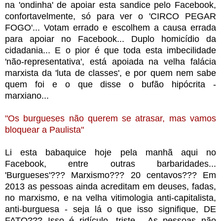
na 'ondinha' de apoiar esta sandice pelo Facebook,
confortavelmente, só para ver o 'CIRCO PEGAR
FOGO'... Votam errado e escolhem a causa errada
para apoiar no Facebook... Duplo homicídio da
cidadania... E o pior é que toda esta imbecilidade
'não-representativa', está apoiada na velha falácia
marxista da 'luta de classes', e por quem nem sabe
quem foi e o que disse o bufão hipócrita -
marxiano...
"Os burgueses não querem se atrasar, mas vamos
bloquear a Paulista"
Li esta babaquice hoje pela manhã aqui no
Facebook, entre outras barbaridades...
'Burgueses'??? Marxismo??? 20 centavos??? Em
2013 as pessoas ainda acreditam em deuses, fadas,
no marxismo, e na velha vitimologia anti-capitalista,
anti-burguesa - seja lá o que isso signifique, DE
FATO??? Isso é ridículo, triste... As pessoas não