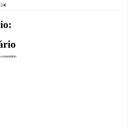
io:
ário
 comentário.