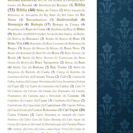
Best for You
(1)
Beth
(1)
Betina
(1)
Beto
Biblia
Betsabá
(4)
Beyonce
(3)
Guedes
(1)
Bettelheim
(1)
(53)
Bíblia
(44)
Bíblia do Cético
(2)
Bíblia Sagrada
(1)
Bill
Biblioteca de Alexandria
(1)
Big Band
(1)
Bill Gates
(1)
Biodiversidade
(8)
Maher
(3)
Biocombustíveis
(3)
Bioenergia
(8)
Biologia
(17)
Biologia da Crença
(4)
Blues
Bispo do Crime
(4)
Bioquímica
(1)
Blasfêmia
(1)
Blog
(1)
(9)
BlueSky
(1)
BNDES
(1)
Bob Dylan
(1)
Bob Marley
(1)
Bolero
Bolsonaro
(2)
Bono
(3)
(1)
Bolívia
(1)
Bomba
(1)
Boneca
(1)
Bono Vox
(10)
Bonoinho
(1)
Bons Costumes
(1)
Borboletas
(1)
Borges
(3)
Bossa Nova
(5)
Borgia
(1)
Bósnia
(1)
Bósons
(1)
Brain
(5)
Botero
(1)
Bouchard
(1)
Brad Pitt
(1)
Brain History
(1)
Brasil
(4)
Brecht
(1)
Breve História do Espiritismo
(1)
Brian
Bruce Springsteen
(2)
Buda
Greene
(1)
Brizola
(1)
Bruxas
(1)
(6)
Budismo
(2)
Bule Voador
(2)
Buddy Guy
(1)
Buñel
(1)
Caaba
(3)
Burguesia
(1)
Bushido
(1)
Cabeça de Repolho
(1)
Caetano Veloso
(2)
Café
(2)
Cacofonia
(1)
Cães
(1)
Cafeína
(1)
Caffea Arabica
(1)
Caiaque Hiroshima
(1)
Caixa Econômica Federal
Cajal
(2)
Califas
(2)
(1)
Cal Tjader
(1)
Calendário
(1)
Calle 54
(1)
Calúnias
(1)
Calvino
(1)
Câmara dos Deputados
(1)
Camille
Caminho
(4)
Flammarion
(1)
Caminha para a Felicidade
(1)
Camus
(3)
Câncer
(2)
Caminhos
(1)
Camões
(1)
Canalhada
(1)
Capitalismo
(3)
Canibalismo
(1)
Capacidade
(1)
Capitão Palheta
Carl Sagan
(20)
Cardeal Bellarmino
(3)
(1)
Cara Esfolada
(1)
Carlos Coimbra
(2)
Carlos Drummon de Andrade
(1)
Carlos
Frederico
(1)
Carlos Lyra
(1)
Carlos Sherman
(1)
Carls Sagan
(1)
Carolyn Porco
Carma
(1)
Carnaval
(1)
Carnê da Multiplicação
(1)
(4)
Carreras
(1)
Carta
(1)
Carta a uma Nação Cristã
(1)
Cartão de