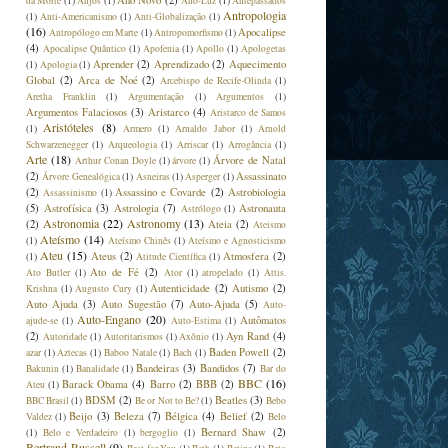
Ano Novo
(2)
da Morte
(1)
Anjos
(1)
Ano-Luz
(1)
Antepassados
Antropologia
(1)
Anti-Americanismo
(1)
Anti-Globalização
(1)
(16)
Apocalipse
Antropólogo em Marte
(1)
Antropomorfismo
(1)
(4)
Apocalipse Quântico
(1)
Apofenia
(1)
Apollo
(1)
Apologetas
Aprender
(2)
Aprendizado
(2)
Aquecimento
(1)
Apologia
(1)
Global
(2)
Arca de Noé
(2)
Arcebispo de Recife-Olinda
(1)
Aretha Franklin
(1)
Argumentação
(1)
Argumentos
(1)
Argumentos Falaciosos
(3)
Aristarco
(4)
Aristarco de Samos
Aristóteles
(8)
(1)
Armero
(1)
Arnaldo Jabor
(1)
Arnold
Schwarzenegger
(1)
Arqueologia
(1)
Arriscar
(1)
Arrogância
(1)
Arte
(18)
Árvore de Natal
Arthur Conan Doyle
(1)
árvore
(1)
(2)
Assassinato
Árvore Genealógica
(1)
Asneiras
(1)
Asperger
(1)
(2)
Assassino e Covarde
(2)
Astrobiologia
Assassinismo
(1)
(5)
Astrofísica
(3)
Astrologia
(7)
Astronauta
Astrólogo
(1)
Astronomia
(22)
Astronomy
(13)
(2)
Ateia
(2)
Ateismo
Ateísmo
(14)
(1)
Ateísmo Chinês
(1)
Ateísmo e Agnosticismo
Ateu
(15)
Ateus
(2)
Atmosfera
(2)
(1)
Atitude Científica
(1)
Ato de Fé
(2)
Ato Butler
(1)
Ator
(1)
atropelado
(1)
Attis.
Autenticidade
(2)
Autismo
(2)
Krishna
(1)
Augusto Cury
(1)
Auto Ajuda
(3)
Auto Sugestão
(7)
Auto-Ajuda
(5)
Auto-
Auto-Engano
(20)
Autômatos
ajude-se
(1)
Auto-Estima
(1)
(2)
Ayn Rand
(4)
Autoridade
(1)
Autoritarismos
(1)
Axônio
(1)
Baden Powell
(2)
azar
(1)
Aztecas
(1)
Baboo Natale
(1)
Bach
(1)
Bandeiras
(3)
Bandidos
(7)
Bakunin
(1)
Banalidade
(1)
Bar do
BBC
(16)
Barack Obama
(4)
Barro
(2)
BBB
(2)
Ateu
(1)
BDSM
(2)
Beatles
(3)
BBC Brasil
(1)
Be or Not to Be?
(1)
Bebo
Beijo
(3)
Beleza
(7)
Bélgica
(4)
Belief
(2)
Valdez
(1)
Belo
Bernard Shaw
(2)
(1)
Belo e Verdadeiro
(1)
bergoglio
(1)
Bertrand Russell
(9)