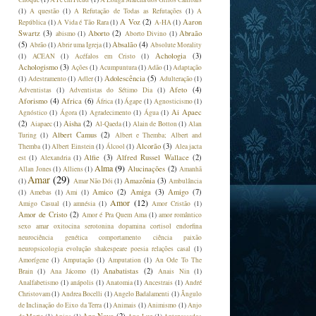
(1)
A questão
(1)
A Refutação de Todas as Refutações
(1)
A
A Voz
(2)
Aaron
República
(1)
A Vida é Tão Rara
(1)
A-HA
(1)
Swartz
(3)
Aborto
(2)
Abraão
abismo
(1)
Aborto Divino
(1)
(5)
Absalão
(4)
Abrão
(1)
Abrir uma Igreja
(1)
Absolute Morality
Achologia
(3)
(1)
ACEAN
(1)
Acéfalos em Cristo
(1)
Achologismo
(3)
Ações
(1)
Acumpuntura
(1)
Adão
(1)
Adaptação
Adolescência
(5)
(1)
Adestramento
(1)
Adler
(1)
Adulteração
(1)
Afeto
(4)
Adventistas
(1)
Adventistas do Sétimo Dia
(1)
Aforismo
(4)
Africa
(6)
África
(1)
Ágape
(1)
Agnosticismo
(1)
Ai Apaec
Agnóstico
(1)
Ágora
(1)
Agradecimento
(1)
Água
(1)
(2)
Aisha
(2)
Aiapaec
(1)
Al-Qaeda
(1)
Alain de Botton
(1)
Alan
Albert Camus
(2)
Turing
(1)
Albert e Themba; Albert and
Alcorão
(3)
Themba
(1)
Albert Einstein
(1)
Álcool
(1)
Alea jacta
Alfie
(3)
Alfred Russel Wallace
(2)
est
(1)
Alexandria
(1)
Alma
(9)
Alucinações
(2)
Allan Jones
(1)
Alliens
(1)
Amanhã
Amar
(29)
Amazônia
(3)
(1)
Amar Não Dói
(1)
Ambulância
Amico
(2)
Amiga
(3)
Amigo
(7)
(1)
Amebas
(1)
Ami
(1)
Amor
(12)
Amigo Casual
(1)
amnésia
(1)
Amor Cristão
(1)
Amor de Cristo
(2)
Amor é Pra Quem Ama
(1)
amor romântico
sexo amar oxitocina serotonina dopamina cortisol endorfina
neurociência genética comportamento ciência paixão
neuropsicologia evolução shakespeare poesia relações casal
(1)
Amorígene
(1)
Amputação
(1)
Amputation
(1)
An Ode To The
Anabatistas
(2)
Brain
(1)
Ana Jácomo
(1)
Anais Nin
(1)
Analfabetismo
(1)
anápolis
(1)
Anatomia
(1)
Ancestrais
(1)
André
Christovam
(1)
Andrea Bocelli
(1)
Angelo Badalamenti
(1)
Ângulo
de Inclinação do Eixo da Terra
(1)
Animais
(1)
Animismo
(1)
Anjo