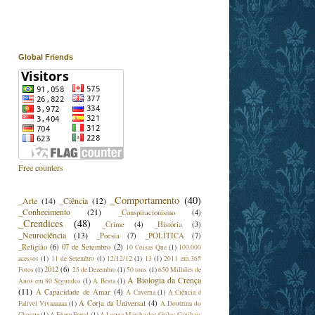
Global Friends
Free counters
_Comportamento
(40)
_Arte
(14)
_Ciência
(12)
_Conhecimento
(21)
_Conspiracionismo
(4)
_Crendices
(48)
_Crime
(4)
_História
(3)
_Neurociência
(13)
_Poesia
(7)
_POLÍTICA
(7)
_Religião
(6)
07 de Setembro
(2)
10 Coisas Que
(1)
100.000
acessos
(1)
11 de Setembro
(1)
12/12/12
(1)
13
(1)
2011 em 365
2012
(6)
Fotos
(1)
25 de Dezembro
(1)
50 tons
(1)
650 Milhões de
A Biologia da Crença
Anos em 80 Segundos
(1)
A Besta
(1)
(11)
A Capacidade de Amar
(4)
A Caverna
(1)
A Ciência é
A Corja da Universal
(4)
Falível Vivaaaaaa
(1)
A Doutrina do
Choque
(1)
A Fé em Freud
(1)
A Longa Marcha dos Grilos Canibais