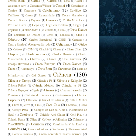
Cartas
(3)
Caruso
(2)
Crédito IURD
(1)
Casa
(1)
Casal
(1)
Cassini
(4)
casamento gay
(1)
Cassandra Wilson
(1)
Castañeda
(1)
Catolicismo
(12)
Católico
(2)
Castigo
(1)
Catequese
(1)
Causalidade
(2)
Católicos
(1)
Causa
(1)
Cavalo Marinho
(1)
Cazuza
(3)
Caviar´s Blues
(1)
Caymmi
(1)
Cecília Meireles
(1)
Cego
(2)
Cegos
(3)
Cee Loo Green
(1)
Cego em Tiroteio
(1)
Celso Daniel
Cegueira
(1)
Celebridades
(1)
Celibato
(1)
Cello
(1)
(3)
Cemitério de Deuses
(1)
Cenis
(1)
Censura
(1)
CEO
(1)
Cérebro
(20)
Cérebro Emocional
(1)
CERN
(1)
Certezas
(1)
Ceticismo
(15)
Certo ou Errado
(2)
Cético
Certo e Errado
(1)
(2)
Chan Chan
(2)
Céticos
(1)
CFM
(1)
Chachá
(1)
Chakra
(1)
Chaplin
(3)
Charlatanismo
(7)
Charles Darwin
(1)
Charlie
Chaves
(2)
Che Guevara
(5)
Musselwhite
(1)
Chavez
(1)
Chico Buarque
(7)
Chico Xavier
(5)
Cheops Revealed
(1)
China
(2)
Chris Botti
(3)
Christmas
(3)
Chomsky
(1)
Ciclo de
Ciência
(130)
Milankovitch
(1)
Cid Gomes
(1)
Ciência e Crença
(2)
Ciência e Religião
(2)
Ciência e Fé
(1)
Ciência Médica
(6)
Ciência vs Fé
(2)
Ciência Falível
(1)
Cinema
(6)
Cinema Francês
(2)
Ciência. Espaço
(1)
Cigala
(1)
Clarice
Cinismo
(1)
Cinturão de Fótons
(1)
Cisrtianismo
(1)
Lispector
(2)
Clássica
(1)
Claude Levi-Strauss
(1)
Cliffs of Moher
Coca-Cola
(2)
(1)
Clima
(1)
clive
(1)
CO2
(1)
Cocaína
(1)
Coco
(1)
Código Penal
(1)
Códigos de Luz da Alma
(1)
Coelhinho de
Coerência
(3)
Natal
(1)
Colchão Anti-Câncer
(1)
Cold Play
(1)
Colômbia
(2)
Colégio Dante
(1)
Cólera
(1)
Collor
(1)
Coltrane
(1)
Comédia
(25)
ComCIÊNCIA
(1)
Comédia da Vida Reaal
(1)
Comedy
(14)
Comercial Ateu
(1)
Comércio
(1)
Cômico ou não?
Como acreditam nestes vermes
(2)
(1)
Comida Francesa
(1)