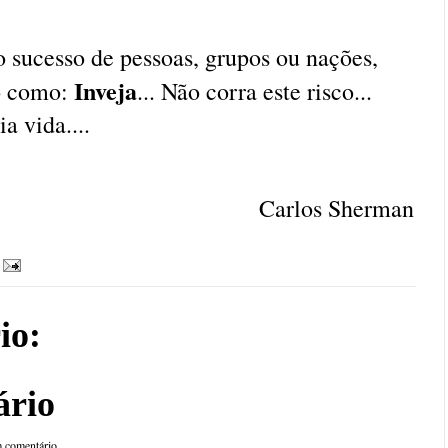
o sucesso de pessoas, grupos ou nações,
Inveja
o como:
... Não corra este risco...
a vida....
Carlos Sherman
io:
ário
 comentário.