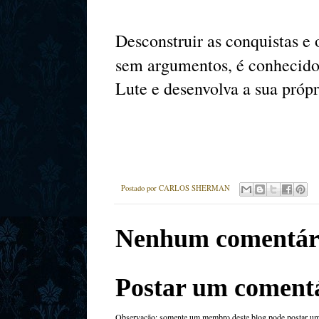
Desconstruir as conquistas e 
sem argumentos, é conhecid
Lute e desenvolva a sua própri
Postado por
CARLOS SHERMAN
Nenhum comentár
Postar um coment
Observação: somente um membro deste blog pode postar um