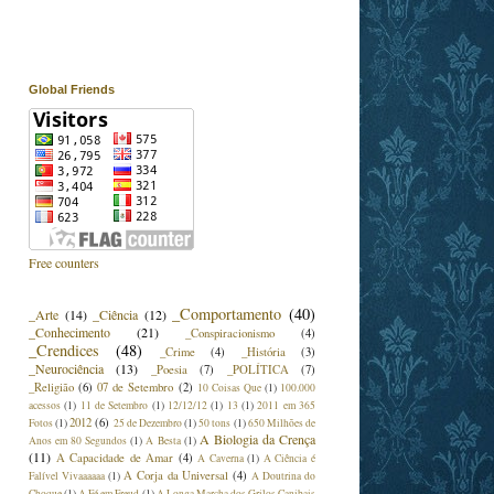
Global Friends
Free counters
_Comportamento
(40)
_Arte
(14)
_Ciência
(12)
_Conhecimento
(21)
_Conspiracionismo
(4)
_Crendices
(48)
_Crime
(4)
_História
(3)
_Neurociência
(13)
_Poesia
(7)
_POLÍTICA
(7)
_Religião
(6)
07 de Setembro
(2)
10 Coisas Que
(1)
100.000
acessos
(1)
11 de Setembro
(1)
12/12/12
(1)
13
(1)
2011 em 365
2012
(6)
Fotos
(1)
25 de Dezembro
(1)
50 tons
(1)
650 Milhões de
A Biologia da Crença
Anos em 80 Segundos
(1)
A Besta
(1)
(11)
A Capacidade de Amar
(4)
A Caverna
(1)
A Ciência é
A Corja da Universal
(4)
Falível Vivaaaaaa
(1)
A Doutrina do
Choque
(1)
A Fé em Freud
(1)
A Longa Marcha dos Grilos Canibais