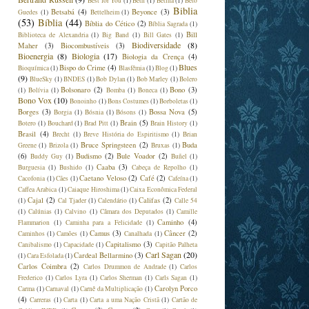
Best for You
(1)
Beth
(1)
Betina
(1)
Beto
Biblia
Betsabá
(4)
Beyonce
(3)
Guedes
(1)
Bettelheim
(1)
(53)
Bíblia
(44)
Bíblia do Cético
(2)
Bíblia Sagrada
(1)
Bill
Biblioteca de Alexandria
(1)
Big Band
(1)
Bill Gates
(1)
Biodiversidade
(8)
Maher
(3)
Biocombustíveis
(3)
Bioenergia
(8)
Biologia
(17)
Biologia da Crença
(4)
Blues
Bispo do Crime
(4)
Bioquímica
(1)
Blasfêmia
(1)
Blog
(1)
(9)
BlueSky
(1)
BNDES
(1)
Bob Dylan
(1)
Bob Marley
(1)
Bolero
Bolsonaro
(2)
Bono
(3)
(1)
Bolívia
(1)
Bomba
(1)
Boneca
(1)
Bono Vox
(10)
Bonoinho
(1)
Bons Costumes
(1)
Borboletas
(1)
Borges
(3)
Bossa Nova
(5)
Borgia
(1)
Bósnia
(1)
Bósons
(1)
Brain
(5)
Botero
(1)
Bouchard
(1)
Brad Pitt
(1)
Brain History
(1)
Brasil
(4)
Brecht
(1)
Breve História do Espiritismo
(1)
Brian
Bruce Springsteen
(2)
Buda
Greene
(1)
Brizola
(1)
Bruxas
(1)
(6)
Budismo
(2)
Bule Voador
(2)
Buddy Guy
(1)
Buñel
(1)
Caaba
(3)
Burguesia
(1)
Bushido
(1)
Cabeça de Repolho
(1)
Caetano Veloso
(2)
Café
(2)
Cacofonia
(1)
Cães
(1)
Cafeína
(1)
Caffea Arabica
(1)
Caiaque Hiroshima
(1)
Caixa Econômica Federal
Cajal
(2)
Califas
(2)
(1)
Cal Tjader
(1)
Calendário
(1)
Calle 54
(1)
Calúnias
(1)
Calvino
(1)
Câmara dos Deputados
(1)
Camille
Caminho
(4)
Flammarion
(1)
Caminha para a Felicidade
(1)
Camus
(3)
Câncer
(2)
Caminhos
(1)
Camões
(1)
Canalhada
(1)
Capitalismo
(3)
Canibalismo
(1)
Capacidade
(1)
Capitão Palheta
Carl Sagan
(20)
Cardeal Bellarmino
(3)
(1)
Cara Esfolada
(1)
Carlos Coimbra
(2)
Carlos Drummon de Andrade
(1)
Carlos
Frederico
(1)
Carlos Lyra
(1)
Carlos Sherman
(1)
Carls Sagan
(1)
Carolyn Porco
Carma
(1)
Carnaval
(1)
Carnê da Multiplicação
(1)
(4)
Carreras
(1)
Carta
(1)
Carta a uma Nação Cristã
(1)
Cartão de