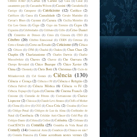
Cartas
(3)
Caruso
(2)
Crédito IURD
(1)
Casa
(1)
Casal
(1)
Cassini
(4)
casamento gay
(1)
Cassandra Wilson
(1)
Castañeda
(1)
Catolicismo
(12)
Católico
(2)
Castigo
(1)
Catequese
(1)
Causalidade
(2)
Católicos
(1)
Causa
(1)
Cavalo Marinho
(1)
Cazuza
(3)
Caviar´s Blues
(1)
Caymmi
(1)
Cecília Meireles
(1)
Cego
(2)
Cegos
(3)
Cee Loo Green
(1)
Cego em Tiroteio
(1)
Celso Daniel
Cegueira
(1)
Celebridades
(1)
Celibato
(1)
Cello
(1)
(3)
Cemitério de Deuses
(1)
Cenis
(1)
Censura
(1)
CEO
(1)
Cérebro
(20)
Cérebro Emocional
(1)
CERN
(1)
Certezas
(1)
Ceticismo
(15)
Certo ou Errado
(2)
Cético
Certo e Errado
(1)
(2)
Chan Chan
(2)
Céticos
(1)
CFM
(1)
Chachá
(1)
Chakra
(1)
Chaplin
(3)
Charlatanismo
(7)
Charles Darwin
(1)
Charlie
Chaves
(2)
Che Guevara
(5)
Musselwhite
(1)
Chavez
(1)
Chico Buarque
(7)
Chico Xavier
(5)
Cheops Revealed
(1)
China
(2)
Chris Botti
(3)
Christmas
(3)
Chomsky
(1)
Ciclo de
Ciência
(130)
Milankovitch
(1)
Cid Gomes
(1)
Ciência e Crença
(2)
Ciência e Religião
(2)
Ciência e Fé
(1)
Ciência Médica
(6)
Ciência vs Fé
(2)
Ciência Falível
(1)
Cinema
(6)
Cinema Francês
(2)
Ciência. Espaço
(1)
Cigala
(1)
Clarice
Cinismo
(1)
Cinturão de Fótons
(1)
Cisrtianismo
(1)
Lispector
(2)
Clássica
(1)
Claude Levi-Strauss
(1)
Cliffs of Moher
Coca-Cola
(2)
(1)
Clima
(1)
clive
(1)
CO2
(1)
Cocaína
(1)
Coco
(1)
Código Penal
(1)
Códigos de Luz da Alma
(1)
Coelhinho de
Coerência
(3)
Natal
(1)
Colchão Anti-Câncer
(1)
Cold Play
(1)
Colômbia
(2)
Colégio Dante
(1)
Cólera
(1)
Collor
(1)
Coltrane
(1)
Comédia
(25)
ComCIÊNCIA
(1)
Comédia da Vida Reaal
(1)
Comedy
(14)
Comercial Ateu
(1)
Comércio
(1)
Cômico ou não?
Como acreditam nestes vermes
(2)
(1)
Comida Francesa
(1)