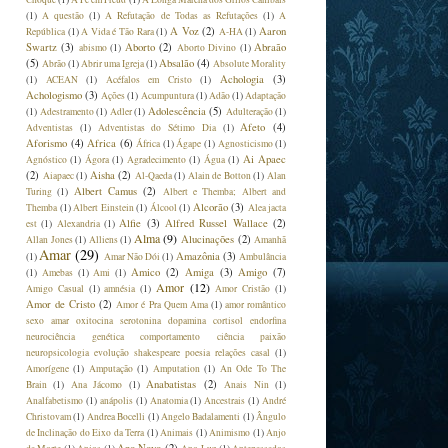
(1)
A questão
(1)
A Refutação de Todas as Refutações
(1)
A
A Voz
(2)
Aaron
República
(1)
A Vida é Tão Rara
(1)
A-HA
(1)
Swartz
(3)
Aborto
(2)
Abraão
abismo
(1)
Aborto Divino
(1)
(5)
Absalão
(4)
Abrão
(1)
Abrir uma Igreja
(1)
Absolute Morality
Achologia
(3)
(1)
ACEAN
(1)
Acéfalos em Cristo
(1)
Achologismo
(3)
Ações
(1)
Acumpuntura
(1)
Adão
(1)
Adaptação
Adolescência
(5)
(1)
Adestramento
(1)
Adler
(1)
Adulteração
(1)
Afeto
(4)
Adventistas
(1)
Adventistas do Sétimo Dia
(1)
Aforismo
(4)
Africa
(6)
África
(1)
Ágape
(1)
Agnosticismo
(1)
Ai Apaec
Agnóstico
(1)
Ágora
(1)
Agradecimento
(1)
Água
(1)
(2)
Aisha
(2)
Aiapaec
(1)
Al-Qaeda
(1)
Alain de Botton
(1)
Alan
Albert Camus
(2)
Turing
(1)
Albert e Themba; Albert and
Alcorão
(3)
Themba
(1)
Albert Einstein
(1)
Álcool
(1)
Alea jacta
Alfie
(3)
Alfred Russel Wallace
(2)
est
(1)
Alexandria
(1)
Alma
(9)
Alucinações
(2)
Allan Jones
(1)
Alliens
(1)
Amanhã
Amar
(29)
Amazônia
(3)
(1)
Amar Não Dói
(1)
Ambulância
Amico
(2)
Amiga
(3)
Amigo
(7)
(1)
Amebas
(1)
Ami
(1)
Amor
(12)
Amigo Casual
(1)
amnésia
(1)
Amor Cristão
(1)
Amor de Cristo
(2)
Amor é Pra Quem Ama
(1)
amor romântico
sexo amar oxitocina serotonina dopamina cortisol endorfina
neurociência genética comportamento ciência paixão
neuropsicologia evolução shakespeare poesia relações casal
(1)
Amorígene
(1)
Amputação
(1)
Amputation
(1)
An Ode To The
Anabatistas
(2)
Brain
(1)
Ana Jácomo
(1)
Anais Nin
(1)
Analfabetismo
(1)
anápolis
(1)
Anatomia
(1)
Ancestrais
(1)
André
Christovam
(1)
Andrea Bocelli
(1)
Angelo Badalamenti
(1)
Ângulo
de Inclinação do Eixo da Terra
(1)
Animais
(1)
Animismo
(1)
Anjo