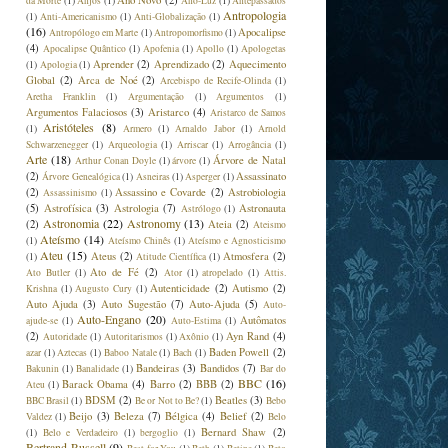
Ano Novo
(2)
da Morte
(1)
Anjos
(1)
Ano-Luz
(1)
Antepassados
Antropologia
(1)
Anti-Americanismo
(1)
Anti-Globalização
(1)
(16)
Apocalipse
Antropólogo em Marte
(1)
Antropomorfismo
(1)
(4)
Apocalipse Quântico
(1)
Apofenia
(1)
Apollo
(1)
Apologetas
Aprender
(2)
Aprendizado
(2)
Aquecimento
(1)
Apologia
(1)
Global
(2)
Arca de Noé
(2)
Arcebispo de Recife-Olinda
(1)
Aretha Franklin
(1)
Argumentação
(1)
Argumentos
(1)
Argumentos Falaciosos
(3)
Aristarco
(4)
Aristarco de Samos
Aristóteles
(8)
(1)
Armero
(1)
Arnaldo Jabor
(1)
Arnold
Schwarzenegger
(1)
Arqueologia
(1)
Arriscar
(1)
Arrogância
(1)
Arte
(18)
Árvore de Natal
Arthur Conan Doyle
(1)
árvore
(1)
(2)
Assassinato
Árvore Genealógica
(1)
Asneiras
(1)
Asperger
(1)
(2)
Assassino e Covarde
(2)
Astrobiologia
Assassinismo
(1)
(5)
Astrofísica
(3)
Astrologia
(7)
Astronauta
Astrólogo
(1)
Astronomia
(22)
Astronomy
(13)
(2)
Ateia
(2)
Ateismo
Ateísmo
(14)
(1)
Ateísmo Chinês
(1)
Ateísmo e Agnosticismo
Ateu
(15)
Ateus
(2)
Atmosfera
(2)
(1)
Atitude Científica
(1)
Ato de Fé
(2)
Ato Butler
(1)
Ator
(1)
atropelado
(1)
Attis.
Autenticidade
(2)
Autismo
(2)
Krishna
(1)
Augusto Cury
(1)
Auto Ajuda
(3)
Auto Sugestão
(7)
Auto-Ajuda
(5)
Auto-
Auto-Engano
(20)
Autômatos
ajude-se
(1)
Auto-Estima
(1)
(2)
Ayn Rand
(4)
Autoridade
(1)
Autoritarismos
(1)
Axônio
(1)
Baden Powell
(2)
azar
(1)
Aztecas
(1)
Baboo Natale
(1)
Bach
(1)
Bandeiras
(3)
Bandidos
(7)
Bakunin
(1)
Banalidade
(1)
Bar do
BBC
(16)
Barack Obama
(4)
Barro
(2)
BBB
(2)
Ateu
(1)
BDSM
(2)
Beatles
(3)
BBC Brasil
(1)
Be or Not to Be?
(1)
Bebo
Beijo
(3)
Beleza
(7)
Bélgica
(4)
Belief
(2)
Valdez
(1)
Belo
Bernard Shaw
(2)
(1)
Belo e Verdadeiro
(1)
bergoglio
(1)
Bertrand Russell
(9)