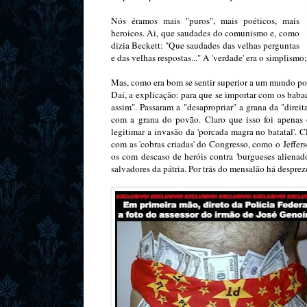
Nós éramos mais "puros", mais poéticos, mais
heroicos. Ai, que saudades do comunismo e, como
dizia Beckett: "Que saudades das velhas perguntas
e das velhas respostas..." A 'verdade' era o simplismo;
Mas, como era bom se sentir superior a um mundo pov
Daí, a explicação: para que se importar com os baba
assim". Passaram a "desapropriar" a grana da "direi
com a grana do povão. Claro que isso foi apenas o 
legitimar a invasão da 'porcada magra no batatal'. 
com as 'cobras criadas' do Congresso, como o Jeffe
os com descaso de heróis contra 'burgueses alienado
salvadores da pátria. Por trás do mensalão há desprez