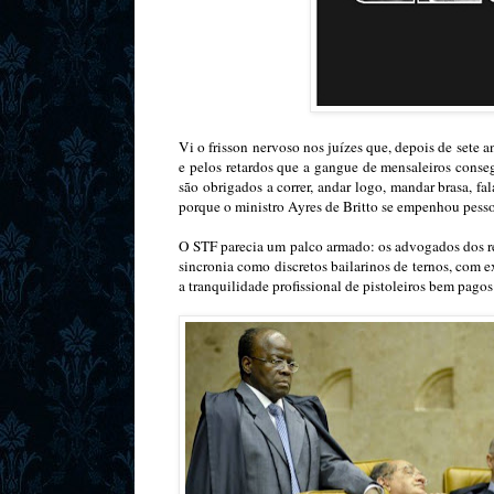
Vi o frisson nervoso nos juízes que, depois de sete a
e pelos retardos que a gangue de mensaleiros conseg
são obrigados a correr, andar logo, mandar brasa, fa
porque o ministro Ayres de Britto se empenhou pessoa
O STF parecia um palco armado: os advogados dos r
sincronia como discretos bailarinos de ternos, com e
a tranquilidade profissional de pistoleiros bem pagos