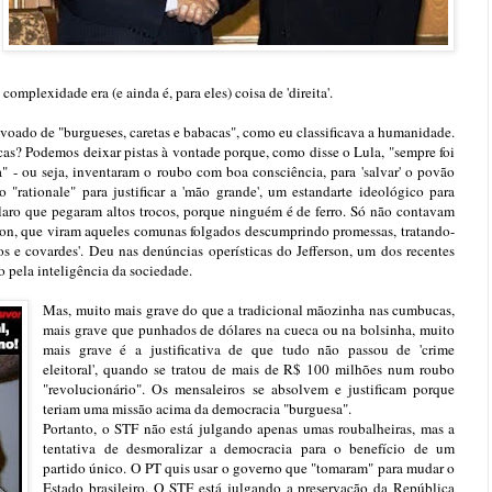
 complexidade era (e ainda é, para eles) coisa de 'direita'.
oado de "burgueses, caretas e babacas", como eu classificava a humanidade.
cas? Podemos deixar pistas à vontade porque, como disse o Lula, "sempre foi
ta" - ou seja, inventaram o roubo com boa consciência, para 'salvar' o povão
"rationale" para justificar a 'mão grande', um estandarte ideológico para
Claro que pegaram altos trocos, porque ninguém é de ferro. Só não contavam
rson, que viram aqueles comunas folgados descumprindo promessas, tratando-
s e covardes'. Deu nas denúncias operísticas do Jefferson, um dos recentes
o pela inteligência da sociedade.
Mas, muito mais grave do que a tradicional mãozinha nas cumbucas,
mais grave que punhados de dólares na cueca ou na bolsinha, muito
mais grave é a justificativa de que tudo não passou de 'crime
eleitoral', quando se tratou de mais de R$ 100 milhões num roubo
"revolucionário". Os mensaleiros se absolvem e justificam porque
teriam uma missão acima da democracia "burguesa".
Portanto, o STF não está julgando apenas umas roubalheiras, mas a
tentativa de desmoralizar a democracia para o benefício de um
partido único. O PT quis usar o governo que "tomaram" para mudar o
Estado brasileiro. O STF está julgando a preservação da República