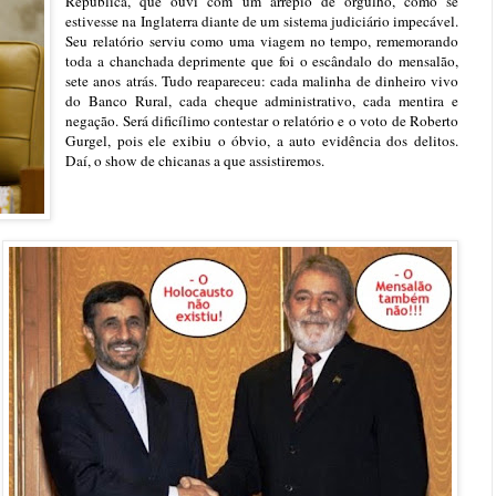
República, que ouvi com um arrepio de orgulho, como se
estivesse na Inglaterra diante de um sistema judiciário impecável.
Seu relatório serviu como uma viagem no tempo, rememorando
toda a chanchada deprimente que foi o escândalo do mensalão,
sete anos atrás. Tudo reapareceu: cada malinha de dinheiro vivo
do Banco Rural, cada cheque administrativo, cada mentira e
negação. Será dificílimo contestar o relatório e o voto de Roberto
Gurgel, pois ele exibiu o óbvio, a auto evidência dos delitos.
Daí, o show de chicanas a que assistiremos.