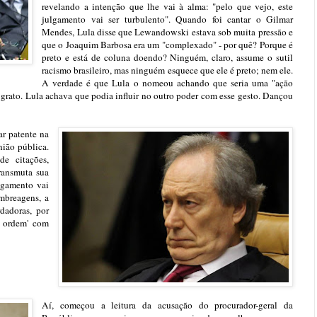
revelando a intenção que lhe vai à alma: "pelo que vejo, este
julgamento vai ser turbulento". Quando foi cantar o Gilmar
Mendes, Lula disse que Lewandowski estava sob muita pressão e
que o Joaquim Barbosa era um "complexado" - por quê? Porque é
preto e está de coluna doendo? Ninguém, claro, assume o sutil
racismo brasileiro, mas ninguém esquece que ele é preto; nem ele.
A verdade é que Lula o nomeou achando que seria uma "ação
a grato. Lula achava que podia influir no outro poder com esse gesto. Dançou
r patente na
nião pública.
de citações,
ransmuta sua
lgamento vai
embreagens, a
rdadoras, por
e ordem' com
Aí, começou a leitura da acusação do procurador-geral da