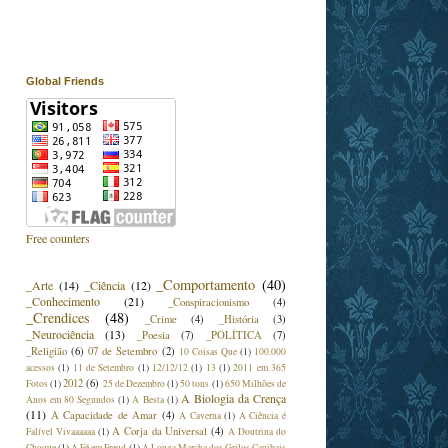
Global Friends
Free counters
_Comportamento
(40)
_Arte
(14)
_Ciência
(12)
_Conhecimento
(21)
_Conspiracionismo
(4)
_Crendices
(48)
_Crime
(4)
_História
(3)
_Neurociência
(13)
_Poesia
(7)
_POLÍTICA
(7)
_Religião
(6)
07 de Setembro
(2)
10 Coisas Que
(1)
100.000
acessos
(1)
11 de Setembro
(1)
12/12/12
(1)
13
(1)
2011 em 365
2012
(6)
Fotos
(1)
25 de Dezembro
(1)
50 tons
(1)
650 Milhões de
A Biologia da Crença
Anos em 80 Segundos
(1)
A Besta
(1)
(11)
A Capacidade de Amar
(4)
A Caverna
(1)
A Ciência é
A Corja da Universal
(4)
Falível Vivaaaaaa
(1)
A Doutrina do
Choque
(1)
A Fé em Freud
(1)
A Longa Marcha dos Grilos Canibais