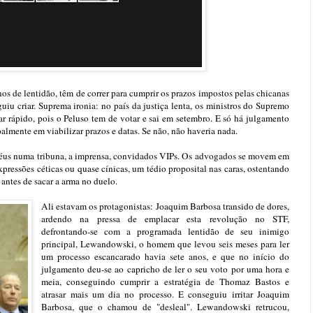
nos de lentidão, têm de correr para cumprir os prazos impostos pelas chicanas
uiu criar. Suprema ironia: no país da justiça lenta, os ministros do Supremo
lar rápido, pois o Peluso tem de votar e sai em setembro. E só há julgamento
lmente em viabilizar prazos e datas. Se não, não haveria nada.
éus numa tribuna, a imprensa, convidados VIPs. Os advogados se movem em
xpressões céticas ou quase cínicas, um tédio proposital nas caras, ostentando
 antes de sacar a arma no duelo.
Ali estavam os protagonistas: Joaquim Barbosa transido de dores,
ardendo na pressa de emplacar esta revolução no STF,
defrontando-se com a programada lentidão de seu inimigo
principal, Lewandowski, o homem que levou seis meses para ler
um processo escancarado havia sete anos, e que no início do
julgamento deu-se ao capricho de ler o seu voto por uma hora e
meia, conseguindo cumprir a estratégia de Thomaz Bastos e
atrasar mais um dia no processo. E conseguiu irritar Joaquim
Barbosa, que o chamou de "desleal". Lewandowski retrucou,