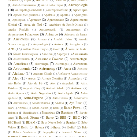
Ano Novo
(2)
da Morte
(1)
Anjos
(1)
Ano-Luz
(1)
Antepassados
Antropologia
(1)
Anti-Americanismo
(1)
Anti-Globalização
(1)
(16)
Apocalipse
Antropólogo em Marte
(1)
Antropomorfismo
(1)
(4)
Apocalipse Quântico
(1)
Apofenia
(1)
Apollo
(1)
Apologetas
Aprender
(2)
Aprendizado
(2)
Aquecimento
(1)
Apologia
(1)
Global
(2)
Arca de Noé
(2)
Arcebispo de Recife-Olinda
(1)
Aretha Franklin
(1)
Argumentação
(1)
Argumentos
(1)
Argumentos Falaciosos
(3)
Aristarco
(4)
Aristarco de Samos
Aristóteles
(8)
(1)
Armero
(1)
Arnaldo Jabor
(1)
Arnold
Schwarzenegger
(1)
Arqueologia
(1)
Arriscar
(1)
Arrogância
(1)
Arte
(18)
Árvore de Natal
Arthur Conan Doyle
(1)
árvore
(1)
(2)
Assassinato
Árvore Genealógica
(1)
Asneiras
(1)
Asperger
(1)
(2)
Assassino e Covarde
(2)
Astrobiologia
Assassinismo
(1)
(5)
Astrofísica
(3)
Astrologia
(7)
Astronauta
Astrólogo
(1)
Astronomia
(22)
Astronomy
(13)
(2)
Ateia
(2)
Ateismo
Ateísmo
(14)
(1)
Ateísmo Chinês
(1)
Ateísmo e Agnosticismo
Ateu
(15)
Ateus
(2)
Atmosfera
(2)
(1)
Atitude Científica
(1)
Ato de Fé
(2)
Ato Butler
(1)
Ator
(1)
atropelado
(1)
Attis.
Autenticidade
(2)
Autismo
(2)
Krishna
(1)
Augusto Cury
(1)
Auto Ajuda
(3)
Auto Sugestão
(7)
Auto-Ajuda
(5)
Auto-
Auto-Engano
(20)
Autômatos
ajude-se
(1)
Auto-Estima
(1)
(2)
Ayn Rand
(4)
Autoridade
(1)
Autoritarismos
(1)
Axônio
(1)
Baden Powell
(2)
azar
(1)
Aztecas
(1)
Baboo Natale
(1)
Bach
(1)
Bandeiras
(3)
Bandidos
(7)
Bakunin
(1)
Banalidade
(1)
Bar do
BBC
(16)
Barack Obama
(4)
Barro
(2)
BBB
(2)
Ateu
(1)
BDSM
(2)
Beatles
(3)
BBC Brasil
(1)
Be or Not to Be?
(1)
Bebo
Beijo
(3)
Beleza
(7)
Bélgica
(4)
Belief
(2)
Valdez
(1)
Belo
Bernard Shaw
(2)
(1)
Belo e Verdadeiro
(1)
bergoglio
(1)
Bertrand Russell
(9)