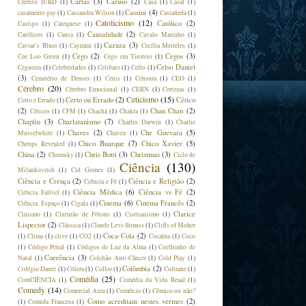
Cartas
(3)
Caruso
(2)
Crédito IURD
(1)
Casa
(1)
Casal
(1)
Cassini
(4)
casamento gay
(1)
Cassandra Wilson
(1)
Castañeda
(1)
Catolicismo
(12)
Católico
(2)
Castigo
(1)
Catequese
(1)
Causalidade
(2)
Católicos
(1)
Causa
(1)
Cavalo Marinho
(1)
Cazuza
(3)
Caviar´s Blues
(1)
Caymmi
(1)
Cecília Meireles
(1)
Cego
(2)
Cegos
(3)
Cee Loo Green
(1)
Cego em Tiroteio
(1)
Celso Daniel
Cegueira
(1)
Celebridades
(1)
Celibato
(1)
Cello
(1)
(3)
Cemitério de Deuses
(1)
Cenis
(1)
Censura
(1)
CEO
(1)
Cérebro
(20)
Cérebro Emocional
(1)
CERN
(1)
Certezas
(1)
Ceticismo
(15)
Certo ou Errado
(2)
Cético
Certo e Errado
(1)
(2)
Chan Chan
(2)
Céticos
(1)
CFM
(1)
Chachá
(1)
Chakra
(1)
Chaplin
(3)
Charlatanismo
(7)
Charles Darwin
(1)
Charlie
Chaves
(2)
Che Guevara
(5)
Musselwhite
(1)
Chavez
(1)
Chico Buarque
(7)
Chico Xavier
(5)
Cheops Revealed
(1)
China
(2)
Chris Botti
(3)
Christmas
(3)
Chomsky
(1)
Ciclo de
Ciência
(130)
Milankovitch
(1)
Cid Gomes
(1)
Ciência e Crença
(2)
Ciência e Religião
(2)
Ciência e Fé
(1)
Ciência Médica
(6)
Ciência vs Fé
(2)
Ciência Falível
(1)
Cinema
(6)
Cinema Francês
(2)
Ciência. Espaço
(1)
Cigala
(1)
Clarice
Cinismo
(1)
Cinturão de Fótons
(1)
Cisrtianismo
(1)
Lispector
(2)
Clássica
(1)
Claude Levi-Strauss
(1)
Cliffs of Moher
Coca-Cola
(2)
(1)
Clima
(1)
clive
(1)
CO2
(1)
Cocaína
(1)
Coco
(1)
Código Penal
(1)
Códigos de Luz da Alma
(1)
Coelhinho de
Coerência
(3)
Natal
(1)
Colchão Anti-Câncer
(1)
Cold Play
(1)
Colômbia
(2)
Colégio Dante
(1)
Cólera
(1)
Collor
(1)
Coltrane
(1)
Comédia
(25)
ComCIÊNCIA
(1)
Comédia da Vida Reaal
(1)
Comedy
(14)
Comercial Ateu
(1)
Comércio
(1)
Cômico ou não?
Como acreditam nestes vermes
(2)
(1)
Comida Francesa
(1)