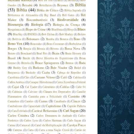
Best for You
(1)
Beth
(1)
Betina
(1)
Beto
Biblia
Betsabá
(4)
Beyonce
(3)
Guedes
(1)
Bettelheim
(1)
(53)
Bíblia
(44)
Bíblia do Cético
(2)
Bíblia Sagrada
(1)
Bill
Biblioteca de Alexandria
(1)
Big Band
(1)
Bill Gates
(1)
Biodiversidade
(8)
Maher
(3)
Biocombustíveis
(3)
Bioenergia
(8)
Biologia
(17)
Biologia da Crença
(4)
Blues
Bispo do Crime
(4)
Bioquímica
(1)
Blasfêmia
(1)
Blog
(1)
(9)
BlueSky
(1)
BNDES
(1)
Bob Dylan
(1)
Bob Marley
(1)
Bolero
Bolsonaro
(2)
Bono
(3)
(1)
Bolívia
(1)
Bomba
(1)
Boneca
(1)
Bono Vox
(10)
Bonoinho
(1)
Bons Costumes
(1)
Borboletas
(1)
Borges
(3)
Bossa Nova
(5)
Borgia
(1)
Bósnia
(1)
Bósons
(1)
Brain
(5)
Botero
(1)
Bouchard
(1)
Brad Pitt
(1)
Brain History
(1)
Brasil
(4)
Brecht
(1)
Breve História do Espiritismo
(1)
Brian
Bruce Springsteen
(2)
Buda
Greene
(1)
Brizola
(1)
Bruxas
(1)
(6)
Budismo
(2)
Bule Voador
(2)
Buddy Guy
(1)
Buñel
(1)
Caaba
(3)
Burguesia
(1)
Bushido
(1)
Cabeça de Repolho
(1)
Caetano Veloso
(2)
Café
(2)
Cacofonia
(1)
Cães
(1)
Cafeína
(1)
Caffea Arabica
(1)
Caiaque Hiroshima
(1)
Caixa Econômica Federal
Cajal
(2)
Califas
(2)
(1)
Cal Tjader
(1)
Calendário
(1)
Calle 54
(1)
Calúnias
(1)
Calvino
(1)
Câmara dos Deputados
(1)
Camille
Caminho
(4)
Flammarion
(1)
Caminha para a Felicidade
(1)
Camus
(3)
Câncer
(2)
Caminhos
(1)
Camões
(1)
Canalhada
(1)
Capitalismo
(3)
Canibalismo
(1)
Capacidade
(1)
Capitão Palheta
Carl Sagan
(20)
Cardeal Bellarmino
(3)
(1)
Cara Esfolada
(1)
Carlos Coimbra
(2)
Carlos Drummon de Andrade
(1)
Carlos
Frederico
(1)
Carlos Lyra
(1)
Carlos Sherman
(1)
Carls Sagan
(1)
Carolyn Porco
Carma
(1)
Carnaval
(1)
Carnê da Multiplicação
(1)
(4)
Carreras
(1)
Carta
(1)
Carta a uma Nação Cristã
(1)
Cartão de