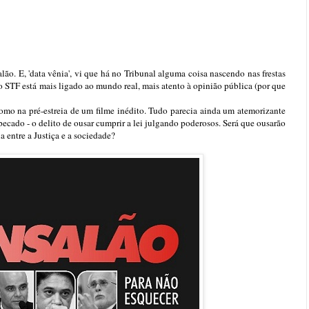
ão. E, 'data vênia', vi que há no Tribunal alguma coisa nascendo nas frestas
: o STF está mais ligado ao mundo real, mais atento à opinião pública (por que
omo na pré-estreia de um filme inédito. Tudo parecia ainda um atemorizante
ecado - o delito de ousar cumprir a lei julgando poderosos. Será que ousarão
a entre a Justiça e a sociedade?