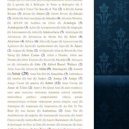
(1)
A questão
(1)
A Refutação de Todas as Refutações
(1)
A
A Voz
(2)
Aaron
República
(1)
A Vida é Tão Rara
(1)
A-HA
(1)
Swartz
(3)
Aborto
(2)
Abraão
abismo
(1)
Aborto Divino
(1)
(5)
Absalão
(4)
Abrão
(1)
Abrir uma Igreja
(1)
Absolute Morality
Achologia
(3)
(1)
ACEAN
(1)
Acéfalos em Cristo
(1)
Achologismo
(3)
Ações
(1)
Acumpuntura
(1)
Adão
(1)
Adaptação
Adolescência
(5)
(1)
Adestramento
(1)
Adler
(1)
Adulteração
(1)
Afeto
(4)
Adventistas
(1)
Adventistas do Sétimo Dia
(1)
Aforismo
(4)
Africa
(6)
África
(1)
Ágape
(1)
Agnosticismo
(1)
Ai Apaec
Agnóstico
(1)
Ágora
(1)
Agradecimento
(1)
Água
(1)
(2)
Aisha
(2)
Aiapaec
(1)
Al-Qaeda
(1)
Alain de Botton
(1)
Alan
Albert Camus
(2)
Turing
(1)
Albert e Themba; Albert and
Alcorão
(3)
Themba
(1)
Albert Einstein
(1)
Álcool
(1)
Alea jacta
Alfie
(3)
Alfred Russel Wallace
(2)
est
(1)
Alexandria
(1)
Alma
(9)
Alucinações
(2)
Allan Jones
(1)
Alliens
(1)
Amanhã
Amar
(29)
Amazônia
(3)
(1)
Amar Não Dói
(1)
Ambulância
Amico
(2)
Amiga
(3)
Amigo
(7)
(1)
Amebas
(1)
Ami
(1)
Amor
(12)
Amigo Casual
(1)
amnésia
(1)
Amor Cristão
(1)
Amor de Cristo
(2)
Amor é Pra Quem Ama
(1)
amor romântico
sexo amar oxitocina serotonina dopamina cortisol endorfina
neurociência genética comportamento ciência paixão
neuropsicologia evolução shakespeare poesia relações casal
(1)
Amorígene
(1)
Amputação
(1)
Amputation
(1)
An Ode To The
Anabatistas
(2)
Brain
(1)
Ana Jácomo
(1)
Anais Nin
(1)
Analfabetismo
(1)
anápolis
(1)
Anatomia
(1)
Ancestrais
(1)
André
Christovam
(1)
Andrea Bocelli
(1)
Angelo Badalamenti
(1)
Ângulo
de Inclinação do Eixo da Terra
(1)
Animais
(1)
Animismo
(1)
Anjo