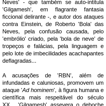
Neves' - que também se auto-intitula
'Gilgamesh', em flagrante fantasia
ficcional delirante -, e autor dos ataques
contra Einstein, de Roberto 'Bola' das
Neves, pela confusão causada, pelo
'embrólio' criado, pela 'bola de neve' de
tropeços e falácias, pela linguagem e
pelo lote de imbecilidades acachapantes
deflagradas...
A acusações de 'RBN', além de
infundadas e caluniosas, promovem um
ataque '
Ad hominem
', à figura humana e
científica mais respeitável do século
XX... 'Gilgamesh' assevera o deboche