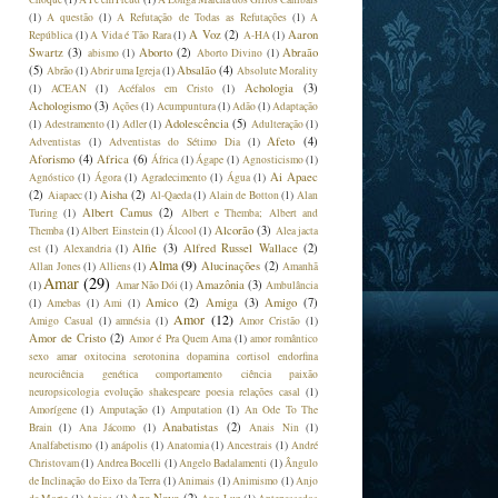
(1)
A questão
(1)
A Refutação de Todas as Refutações
(1)
A
A Voz
(2)
Aaron
República
(1)
A Vida é Tão Rara
(1)
A-HA
(1)
Swartz
(3)
Aborto
(2)
Abraão
abismo
(1)
Aborto Divino
(1)
(5)
Absalão
(4)
Abrão
(1)
Abrir uma Igreja
(1)
Absolute Morality
Achologia
(3)
(1)
ACEAN
(1)
Acéfalos em Cristo
(1)
Achologismo
(3)
Ações
(1)
Acumpuntura
(1)
Adão
(1)
Adaptação
Adolescência
(5)
(1)
Adestramento
(1)
Adler
(1)
Adulteração
(1)
Afeto
(4)
Adventistas
(1)
Adventistas do Sétimo Dia
(1)
Aforismo
(4)
Africa
(6)
África
(1)
Ágape
(1)
Agnosticismo
(1)
Ai Apaec
Agnóstico
(1)
Ágora
(1)
Agradecimento
(1)
Água
(1)
(2)
Aisha
(2)
Aiapaec
(1)
Al-Qaeda
(1)
Alain de Botton
(1)
Alan
Albert Camus
(2)
Turing
(1)
Albert e Themba; Albert and
Alcorão
(3)
Themba
(1)
Albert Einstein
(1)
Álcool
(1)
Alea jacta
Alfie
(3)
Alfred Russel Wallace
(2)
est
(1)
Alexandria
(1)
Alma
(9)
Alucinações
(2)
Allan Jones
(1)
Alliens
(1)
Amanhã
Amar
(29)
Amazônia
(3)
(1)
Amar Não Dói
(1)
Ambulância
Amico
(2)
Amiga
(3)
Amigo
(7)
(1)
Amebas
(1)
Ami
(1)
Amor
(12)
Amigo Casual
(1)
amnésia
(1)
Amor Cristão
(1)
Amor de Cristo
(2)
Amor é Pra Quem Ama
(1)
amor romântico
sexo amar oxitocina serotonina dopamina cortisol endorfina
neurociência genética comportamento ciência paixão
neuropsicologia evolução shakespeare poesia relações casal
(1)
Amorígene
(1)
Amputação
(1)
Amputation
(1)
An Ode To The
Anabatistas
(2)
Brain
(1)
Ana Jácomo
(1)
Anais Nin
(1)
Analfabetismo
(1)
anápolis
(1)
Anatomia
(1)
Ancestrais
(1)
André
Christovam
(1)
Andrea Bocelli
(1)
Angelo Badalamenti
(1)
Ângulo
de Inclinação do Eixo da Terra
(1)
Animais
(1)
Animismo
(1)
Anjo