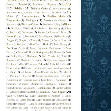
Best for You
(1)
Beth
(1)
Betina
(1)
Beto
Biblia
Betsabá
(4)
Beyonce
(3)
Guedes
(1)
Bettelheim
(1)
(53)
Bíblia
(44)
Bíblia do Cético
(2)
Bíblia Sagrada
(1)
Bill
Biblioteca de Alexandria
(1)
Big Band
(1)
Bill Gates
(1)
Biodiversidade
(8)
Maher
(3)
Biocombustíveis
(3)
Bioenergia
(8)
Biologia
(17)
Biologia da Crença
(4)
Blues
Bispo do Crime
(4)
Bioquímica
(1)
Blasfêmia
(1)
Blog
(1)
(9)
BlueSky
(1)
BNDES
(1)
Bob Dylan
(1)
Bob Marley
(1)
Bolero
Bolsonaro
(2)
Bono
(3)
(1)
Bolívia
(1)
Bomba
(1)
Boneca
(1)
Bono Vox
(10)
Bonoinho
(1)
Bons Costumes
(1)
Borboletas
(1)
Borges
(3)
Bossa Nova
(5)
Borgia
(1)
Bósnia
(1)
Bósons
(1)
Brain
(5)
Botero
(1)
Bouchard
(1)
Brad Pitt
(1)
Brain History
(1)
Brasil
(4)
Brecht
(1)
Breve História do Espiritismo
(1)
Brian
Bruce Springsteen
(2)
Buda
Greene
(1)
Brizola
(1)
Bruxas
(1)
(6)
Budismo
(2)
Bule Voador
(2)
Buddy Guy
(1)
Buñel
(1)
Caaba
(3)
Burguesia
(1)
Bushido
(1)
Cabeça de Repolho
(1)
Caetano Veloso
(2)
Café
(2)
Cacofonia
(1)
Cães
(1)
Cafeína
(1)
Caffea Arabica
(1)
Caiaque Hiroshima
(1)
Caixa Econômica Federal
Cajal
(2)
Califas
(2)
(1)
Cal Tjader
(1)
Calendário
(1)
Calle 54
(1)
Calúnias
(1)
Calvino
(1)
Câmara dos Deputados
(1)
Camille
Caminho
(4)
Flammarion
(1)
Caminha para a Felicidade
(1)
Camus
(3)
Câncer
(2)
Caminhos
(1)
Camões
(1)
Canalhada
(1)
Capitalismo
(3)
Canibalismo
(1)
Capacidade
(1)
Capitão Palheta
Carl Sagan
(20)
Cardeal Bellarmino
(3)
(1)
Cara Esfolada
(1)
Carlos Coimbra
(2)
Carlos Drummon de Andrade
(1)
Carlos
Frederico
(1)
Carlos Lyra
(1)
Carlos Sherman
(1)
Carls Sagan
(1)
Carolyn Porco
Carma
(1)
Carnaval
(1)
Carnê da Multiplicação
(1)
(4)
Carreras
(1)
Carta
(1)
Carta a uma Nação Cristã
(1)
Cartão de