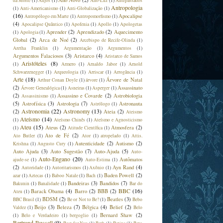
Ano Novo
(2)
da Morte
(1)
Anjos
(1)
Ano-Luz
(1)
Antepassados
Antropologia
(1)
Anti-Americanismo
(1)
Anti-Globalização
(1)
(16)
Apocalipse
Antropólogo em Marte
(1)
Antropomorfismo
(1)
(4)
Apocalipse Quântico
(1)
Apofenia
(1)
Apollo
(1)
Apologetas
Aprender
(2)
Aprendizado
(2)
Aquecimento
(1)
Apologia
(1)
Global
(2)
Arca de Noé
(2)
Arcebispo de Recife-Olinda
(1)
Aretha Franklin
(1)
Argumentação
(1)
Argumentos
(1)
Argumentos Falaciosos
(3)
Aristarco
(4)
Aristarco de Samos
Aristóteles
(8)
(1)
Armero
(1)
Arnaldo Jabor
(1)
Arnold
Schwarzenegger
(1)
Arqueologia
(1)
Arriscar
(1)
Arrogância
(1)
Arte
(18)
Árvore de Natal
Arthur Conan Doyle
(1)
árvore
(1)
(2)
Assassinato
Árvore Genealógica
(1)
Asneiras
(1)
Asperger
(1)
(2)
Assassino e Covarde
(2)
Astrobiologia
Assassinismo
(1)
(5)
Astrofísica
(3)
Astrologia
(7)
Astronauta
Astrólogo
(1)
Astronomia
(22)
Astronomy
(13)
(2)
Ateia
(2)
Ateismo
Ateísmo
(14)
(1)
Ateísmo Chinês
(1)
Ateísmo e Agnosticismo
Ateu
(15)
Ateus
(2)
Atmosfera
(2)
(1)
Atitude Científica
(1)
Ato de Fé
(2)
Ato Butler
(1)
Ator
(1)
atropelado
(1)
Attis.
Autenticidade
(2)
Autismo
(2)
Krishna
(1)
Augusto Cury
(1)
Auto Ajuda
(3)
Auto Sugestão
(7)
Auto-Ajuda
(5)
Auto-
Auto-Engano
(20)
Autômatos
ajude-se
(1)
Auto-Estima
(1)
(2)
Ayn Rand
(4)
Autoridade
(1)
Autoritarismos
(1)
Axônio
(1)
Baden Powell
(2)
azar
(1)
Aztecas
(1)
Baboo Natale
(1)
Bach
(1)
Bandeiras
(3)
Bandidos
(7)
Bakunin
(1)
Banalidade
(1)
Bar do
BBC
(16)
Barack Obama
(4)
Barro
(2)
BBB
(2)
Ateu
(1)
BDSM
(2)
Beatles
(3)
BBC Brasil
(1)
Be or Not to Be?
(1)
Bebo
Beijo
(3)
Beleza
(7)
Bélgica
(4)
Belief
(2)
Valdez
(1)
Belo
Bernard Shaw
(2)
(1)
Belo e Verdadeiro
(1)
bergoglio
(1)
Bertrand Russell
(9)