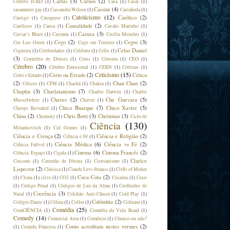
Cartas
(3)
Caruso
(2)
Crédito IURD
(1)
Casa
(1)
Casal
(1)
Cassini
(4)
casamento gay
(1)
Cassandra Wilson
(1)
Castañeda
(1)
Catolicismo
(12)
Católico
(2)
Castigo
(1)
Catequese
(1)
Causalidade
(2)
Católicos
(1)
Causa
(1)
Cavalo Marinho
(1)
Cazuza
(3)
Caviar´s Blues
(1)
Caymmi
(1)
Cecília Meireles
(1)
Cego
(2)
Cegos
(3)
Cee Loo Green
(1)
Cego em Tiroteio
(1)
Celso Daniel
Cegueira
(1)
Celebridades
(1)
Celibato
(1)
Cello
(1)
(3)
Cemitério de Deuses
(1)
Cenis
(1)
Censura
(1)
CEO
(1)
Cérebro
(20)
Cérebro Emocional
(1)
CERN
(1)
Certezas
(1)
Ceticismo
(15)
Certo ou Errado
(2)
Cético
Certo e Errado
(1)
(2)
Chan Chan
(2)
Céticos
(1)
CFM
(1)
Chachá
(1)
Chakra
(1)
Chaplin
(3)
Charlatanismo
(7)
Charles Darwin
(1)
Charlie
Chaves
(2)
Che Guevara
(5)
Musselwhite
(1)
Chavez
(1)
Chico Buarque
(7)
Chico Xavier
(5)
Cheops Revealed
(1)
China
(2)
Chris Botti
(3)
Christmas
(3)
Chomsky
(1)
Ciclo de
Ciência
(130)
Milankovitch
(1)
Cid Gomes
(1)
Ciência e Crença
(2)
Ciência e Religião
(2)
Ciência e Fé
(1)
Ciência Médica
(6)
Ciência vs Fé
(2)
Ciência Falível
(1)
Cinema
(6)
Cinema Francês
(2)
Ciência. Espaço
(1)
Cigala
(1)
Clarice
Cinismo
(1)
Cinturão de Fótons
(1)
Cisrtianismo
(1)
Lispector
(2)
Clássica
(1)
Claude Levi-Strauss
(1)
Cliffs of Moher
Coca-Cola
(2)
(1)
Clima
(1)
clive
(1)
CO2
(1)
Cocaína
(1)
Coco
(1)
Código Penal
(1)
Códigos de Luz da Alma
(1)
Coelhinho de
Coerência
(3)
Natal
(1)
Colchão Anti-Câncer
(1)
Cold Play
(1)
Colômbia
(2)
Colégio Dante
(1)
Cólera
(1)
Collor
(1)
Coltrane
(1)
Comédia
(25)
ComCIÊNCIA
(1)
Comédia da Vida Reaal
(1)
Comedy
(14)
Comercial Ateu
(1)
Comércio
(1)
Cômico ou não?
Como acreditam nestes vermes
(2)
(1)
Comida Francesa
(1)