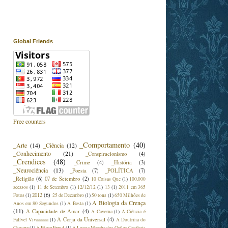
Global Friends
Free counters
_Comportamento
(40)
_Arte
(14)
_Ciência
(12)
_Conhecimento
(21)
_Conspiracionismo
(4)
_Crendices
(48)
_Crime
(4)
_História
(3)
_Neurociência
(13)
_Poesia
(7)
_POLÍTICA
(7)
_Religião
(6)
07 de Setembro
(2)
10 Coisas Que
(1)
100.000
acessos
(1)
11 de Setembro
(1)
12/12/12
(1)
13
(1)
2011 em 365
2012
(6)
Fotos
(1)
25 de Dezembro
(1)
50 tons
(1)
650 Milhões de
A Biologia da Crença
Anos em 80 Segundos
(1)
A Besta
(1)
(11)
A Capacidade de Amar
(4)
A Caverna
(1)
A Ciência é
A Corja da Universal
(4)
Falível Vivaaaaaa
(1)
A Doutrina do
Choque
(1)
A Fé em Freud
(1)
A Longa Marcha dos Grilos Canibais