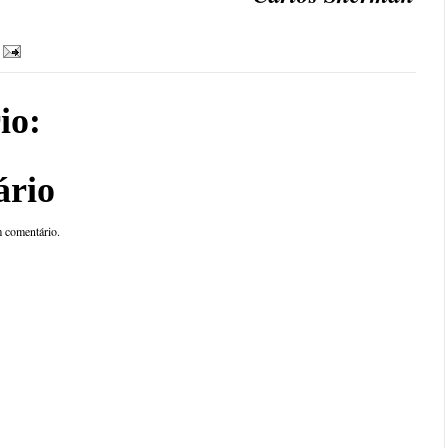
io:
ário
 comentário.