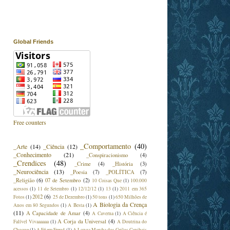
Global Friends
Free counters
_Comportamento
(40)
_Arte
(14)
_Ciência
(12)
_Conhecimento
(21)
_Conspiracionismo
(4)
_Crendices
(48)
_Crime
(4)
_História
(3)
_Neurociência
(13)
_Poesia
(7)
_POLÍTICA
(7)
_Religião
(6)
07 de Setembro
(2)
10 Coisas Que
(1)
100.000
acessos
(1)
11 de Setembro
(1)
12/12/12
(1)
13
(1)
2011 em 365
2012
(6)
Fotos
(1)
25 de Dezembro
(1)
50 tons
(1)
650 Milhões de
A Biologia da Crença
Anos em 80 Segundos
(1)
A Besta
(1)
(11)
A Capacidade de Amar
(4)
A Caverna
(1)
A Ciência é
A Corja da Universal
(4)
Falível Vivaaaaaa
(1)
A Doutrina do
Choque
(1)
A Fé em Freud
(1)
A Longa Marcha dos Grilos Canibais