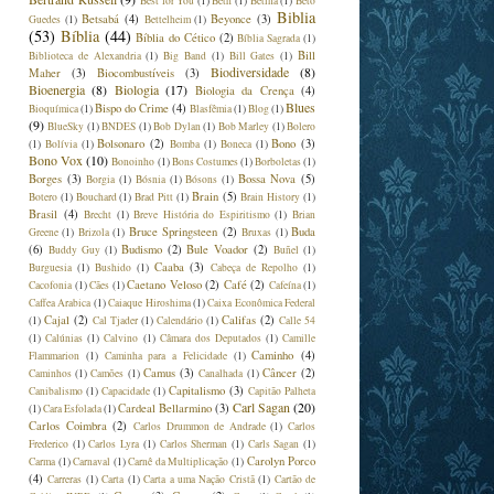
Best for You
(1)
Beth
(1)
Betina
(1)
Beto
Biblia
Betsabá
(4)
Beyonce
(3)
Guedes
(1)
Bettelheim
(1)
(53)
Bíblia
(44)
Bíblia do Cético
(2)
Bíblia Sagrada
(1)
Bill
Biblioteca de Alexandria
(1)
Big Band
(1)
Bill Gates
(1)
Biodiversidade
(8)
Maher
(3)
Biocombustíveis
(3)
Bioenergia
(8)
Biologia
(17)
Biologia da Crença
(4)
Blues
Bispo do Crime
(4)
Bioquímica
(1)
Blasfêmia
(1)
Blog
(1)
(9)
BlueSky
(1)
BNDES
(1)
Bob Dylan
(1)
Bob Marley
(1)
Bolero
Bolsonaro
(2)
Bono
(3)
(1)
Bolívia
(1)
Bomba
(1)
Boneca
(1)
Bono Vox
(10)
Bonoinho
(1)
Bons Costumes
(1)
Borboletas
(1)
Borges
(3)
Bossa Nova
(5)
Borgia
(1)
Bósnia
(1)
Bósons
(1)
Brain
(5)
Botero
(1)
Bouchard
(1)
Brad Pitt
(1)
Brain History
(1)
Brasil
(4)
Brecht
(1)
Breve História do Espiritismo
(1)
Brian
Bruce Springsteen
(2)
Buda
Greene
(1)
Brizola
(1)
Bruxas
(1)
(6)
Budismo
(2)
Bule Voador
(2)
Buddy Guy
(1)
Buñel
(1)
Caaba
(3)
Burguesia
(1)
Bushido
(1)
Cabeça de Repolho
(1)
Caetano Veloso
(2)
Café
(2)
Cacofonia
(1)
Cães
(1)
Cafeína
(1)
Caffea Arabica
(1)
Caiaque Hiroshima
(1)
Caixa Econômica Federal
Cajal
(2)
Califas
(2)
(1)
Cal Tjader
(1)
Calendário
(1)
Calle 54
(1)
Calúnias
(1)
Calvino
(1)
Câmara dos Deputados
(1)
Camille
Caminho
(4)
Flammarion
(1)
Caminha para a Felicidade
(1)
Camus
(3)
Câncer
(2)
Caminhos
(1)
Camões
(1)
Canalhada
(1)
Capitalismo
(3)
Canibalismo
(1)
Capacidade
(1)
Capitão Palheta
Carl Sagan
(20)
Cardeal Bellarmino
(3)
(1)
Cara Esfolada
(1)
Carlos Coimbra
(2)
Carlos Drummon de Andrade
(1)
Carlos
Frederico
(1)
Carlos Lyra
(1)
Carlos Sherman
(1)
Carls Sagan
(1)
Carolyn Porco
Carma
(1)
Carnaval
(1)
Carnê da Multiplicação
(1)
(4)
Carreras
(1)
Carta
(1)
Carta a uma Nação Cristã
(1)
Cartão de