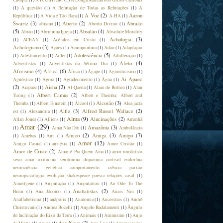
(1)
A questão
(1)
A Refutação de Todas as Refutações
(1)
A
A Voz
(2)
Aaron
República
(1)
A Vida é Tão Rara
(1)
A-HA
(1)
Swartz
(3)
Aborto
(2)
Abraão
abismo
(1)
Aborto Divino
(1)
(5)
Absalão
(4)
Abrão
(1)
Abrir uma Igreja
(1)
Absolute Morality
Achologia
(3)
(1)
ACEAN
(1)
Acéfalos em Cristo
(1)
Achologismo
(3)
Ações
(1)
Acumpuntura
(1)
Adão
(1)
Adaptação
Adolescência
(5)
(1)
Adestramento
(1)
Adler
(1)
Adulteração
(1)
Afeto
(4)
Adventistas
(1)
Adventistas do Sétimo Dia
(1)
Aforismo
(4)
Africa
(6)
África
(1)
Ágape
(1)
Agnosticismo
(1)
Ai Apaec
Agnóstico
(1)
Ágora
(1)
Agradecimento
(1)
Água
(1)
(2)
Aisha
(2)
Aiapaec
(1)
Al-Qaeda
(1)
Alain de Botton
(1)
Alan
Albert Camus
(2)
Turing
(1)
Albert e Themba; Albert and
Alcorão
(3)
Themba
(1)
Albert Einstein
(1)
Álcool
(1)
Alea jacta
Alfie
(3)
Alfred Russel Wallace
(2)
est
(1)
Alexandria
(1)
Alma
(9)
Alucinações
(2)
Allan Jones
(1)
Alliens
(1)
Amanhã
Amar
(29)
Amazônia
(3)
(1)
Amar Não Dói
(1)
Ambulância
Amico
(2)
Amiga
(3)
Amigo
(7)
(1)
Amebas
(1)
Ami
(1)
Amor
(12)
Amigo Casual
(1)
amnésia
(1)
Amor Cristão
(1)
Amor de Cristo
(2)
Amor é Pra Quem Ama
(1)
amor romântico
sexo amar oxitocina serotonina dopamina cortisol endorfina
neurociência genética comportamento ciência paixão
neuropsicologia evolução shakespeare poesia relações casal
(1)
Amorígene
(1)
Amputação
(1)
Amputation
(1)
An Ode To The
Anabatistas
(2)
Brain
(1)
Ana Jácomo
(1)
Anais Nin
(1)
Analfabetismo
(1)
anápolis
(1)
Anatomia
(1)
Ancestrais
(1)
André
Christovam
(1)
Andrea Bocelli
(1)
Angelo Badalamenti
(1)
Ângulo
de Inclinação do Eixo da Terra
(1)
Animais
(1)
Animismo
(1)
Anjo