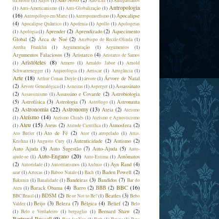
Ano Novo
(2)
da Morte
(1)
Anjos
(1)
Ano-Luz
(1)
Antepassados
Antropologia
(1)
Anti-Americanismo
(1)
Anti-Globalização
(1)
(16)
Apocalipse
Antropólogo em Marte
(1)
Antropomorfismo
(1)
(4)
Apocalipse Quântico
(1)
Apofenia
(1)
Apollo
(1)
Apologetas
Aprender
(2)
Aprendizado
(2)
Aquecimento
(1)
Apologia
(1)
Global
(2)
Arca de Noé
(2)
Arcebispo de Recife-Olinda
(1)
Aretha Franklin
(1)
Argumentação
(1)
Argumentos
(1)
Argumentos Falaciosos
(3)
Aristarco
(4)
Aristarco de Samos
Aristóteles
(8)
(1)
Armero
(1)
Arnaldo Jabor
(1)
Arnold
Schwarzenegger
(1)
Arqueologia
(1)
Arriscar
(1)
Arrogância
(1)
Arte
(18)
Árvore de Natal
Arthur Conan Doyle
(1)
árvore
(1)
(2)
Assassinato
Árvore Genealógica
(1)
Asneiras
(1)
Asperger
(1)
(2)
Assassino e Covarde
(2)
Astrobiologia
Assassinismo
(1)
(5)
Astrofísica
(3)
Astrologia
(7)
Astronauta
Astrólogo
(1)
Astronomia
(22)
Astronomy
(13)
(2)
Ateia
(2)
Ateismo
Ateísmo
(14)
(1)
Ateísmo Chinês
(1)
Ateísmo e Agnosticismo
Ateu
(15)
Ateus
(2)
Atmosfera
(2)
(1)
Atitude Científica
(1)
Ato de Fé
(2)
Ato Butler
(1)
Ator
(1)
atropelado
(1)
Attis.
Autenticidade
(2)
Autismo
(2)
Krishna
(1)
Augusto Cury
(1)
Auto Ajuda
(3)
Auto Sugestão
(7)
Auto-Ajuda
(5)
Auto-
Auto-Engano
(20)
Autômatos
ajude-se
(1)
Auto-Estima
(1)
(2)
Ayn Rand
(4)
Autoridade
(1)
Autoritarismos
(1)
Axônio
(1)
Baden Powell
(2)
azar
(1)
Aztecas
(1)
Baboo Natale
(1)
Bach
(1)
Bandeiras
(3)
Bandidos
(7)
Bakunin
(1)
Banalidade
(1)
Bar do
BBC
(16)
Barack Obama
(4)
Barro
(2)
BBB
(2)
Ateu
(1)
BDSM
(2)
Beatles
(3)
BBC Brasil
(1)
Be or Not to Be?
(1)
Bebo
Beijo
(3)
Beleza
(7)
Bélgica
(4)
Belief
(2)
Valdez
(1)
Belo
Bernard Shaw
(2)
(1)
Belo e Verdadeiro
(1)
bergoglio
(1)
Bertrand Russell
(9)