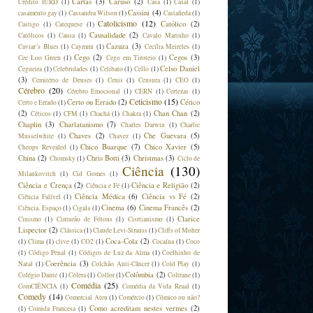
Cartas
(3)
Caruso
(2)
Crédito IURD
(1)
Casa
(1)
Casal
(1)
Cassini
(4)
casamento gay
(1)
Cassandra Wilson
(1)
Castañeda
(1)
Catolicismo
(12)
Católico
(2)
Castigo
(1)
Catequese
(1)
Causalidade
(2)
Católicos
(1)
Causa
(1)
Cavalo Marinho
(1)
Cazuza
(3)
Caviar´s Blues
(1)
Caymmi
(1)
Cecília Meireles
(1)
Cego
(2)
Cegos
(3)
Cee Loo Green
(1)
Cego em Tiroteio
(1)
Celso Daniel
Cegueira
(1)
Celebridades
(1)
Celibato
(1)
Cello
(1)
(3)
Cemitério de Deuses
(1)
Cenis
(1)
Censura
(1)
CEO
(1)
Cérebro
(20)
Cérebro Emocional
(1)
CERN
(1)
Certezas
(1)
Ceticismo
(15)
Certo ou Errado
(2)
Cético
Certo e Errado
(1)
(2)
Chan Chan
(2)
Céticos
(1)
CFM
(1)
Chachá
(1)
Chakra
(1)
Chaplin
(3)
Charlatanismo
(7)
Charles Darwin
(1)
Charlie
Chaves
(2)
Che Guevara
(5)
Musselwhite
(1)
Chavez
(1)
Chico Buarque
(7)
Chico Xavier
(5)
Cheops Revealed
(1)
China
(2)
Chris Botti
(3)
Christmas
(3)
Chomsky
(1)
Ciclo de
Ciência
(130)
Milankovitch
(1)
Cid Gomes
(1)
Ciência e Crença
(2)
Ciência e Religião
(2)
Ciência e Fé
(1)
Ciência Médica
(6)
Ciência vs Fé
(2)
Ciência Falível
(1)
Cinema
(6)
Cinema Francês
(2)
Ciência. Espaço
(1)
Cigala
(1)
Clarice
Cinismo
(1)
Cinturão de Fótons
(1)
Cisrtianismo
(1)
Lispector
(2)
Clássica
(1)
Claude Levi-Strauss
(1)
Cliffs of Moher
Coca-Cola
(2)
(1)
Clima
(1)
clive
(1)
CO2
(1)
Cocaína
(1)
Coco
(1)
Código Penal
(1)
Códigos de Luz da Alma
(1)
Coelhinho de
Coerência
(3)
Natal
(1)
Colchão Anti-Câncer
(1)
Cold Play
(1)
Colômbia
(2)
Colégio Dante
(1)
Cólera
(1)
Collor
(1)
Coltrane
(1)
Comédia
(25)
ComCIÊNCIA
(1)
Comédia da Vida Reaal
(1)
Comedy
(14)
Comercial Ateu
(1)
Comércio
(1)
Cômico ou não?
Como acreditam nestes vermes
(2)
(1)
Comida Francesa
(1)