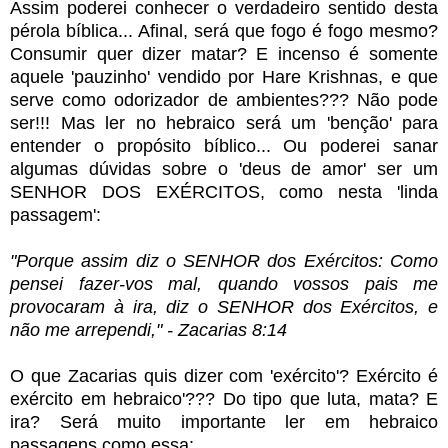
Assim poderei conhecer o verdadeiro sentido desta
pérola bíblica... Afinal, será que fogo é fogo mesmo?
Consumir quer dizer matar? E incenso é somente
aquele 'pauzinho' vendido por Hare Krishnas, e que
serve como odorizador de ambientes??? Não pode
ser!!! Mas ler no hebraico será um 'benção' para
entender o propósito bíblico... Ou poderei sanar
algumas dúvidas sobre o 'deus de amor' ser um
SENHOR DOS EXÉRCITOS, como nesta 'linda
passagem':
"Porque assim diz o SENHOR dos Exércitos: Como
pensei fazer-vos mal, quando vossos pais me
provocaram à ira, diz o SENHOR dos Exércitos, e
não me arrependi," - Zacarias 8:14
O que Zacarias quis dizer com 'exército'? Exército é
exército em hebraico'??? Do tipo que luta, mata? E
ira? Será muito importante ler em hebraico
passagens como essa: