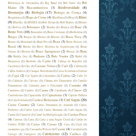
Bill
Biblioteca de Alexandria
(1)
Big Band
(1)
Bill Gates
(1)
Biodiversidade
(8)
Maher
(3)
Biocombustíveis
(3)
Bioenergia
(8)
Biologia
(17)
Biologia da Crença
(4)
Blues
Bispo do Crime
(4)
Bioquímica
(1)
Blasfêmia
(1)
Blog
(1)
(9)
BlueSky
(1)
BNDES
(1)
Bob Dylan
(1)
Bob Marley
(1)
Bolero
Bolsonaro
(2)
Bono
(3)
(1)
Bolívia
(1)
Bomba
(1)
Boneca
(1)
Bono Vox
(10)
Bonoinho
(1)
Bons Costumes
(1)
Borboletas
(1)
Borges
(3)
Bossa Nova
(5)
Borgia
(1)
Bósnia
(1)
Bósons
(1)
Brain
(5)
Botero
(1)
Bouchard
(1)
Brad Pitt
(1)
Brain History
(1)
Brasil
(4)
Brecht
(1)
Breve História do Espiritismo
(1)
Brian
Bruce Springsteen
(2)
Buda
Greene
(1)
Brizola
(1)
Bruxas
(1)
(6)
Budismo
(2)
Bule Voador
(2)
Buddy Guy
(1)
Buñel
(1)
Caaba
(3)
Burguesia
(1)
Bushido
(1)
Cabeça de Repolho
(1)
Caetano Veloso
(2)
Café
(2)
Cacofonia
(1)
Cães
(1)
Cafeína
(1)
Caffea Arabica
(1)
Caiaque Hiroshima
(1)
Caixa Econômica Federal
Cajal
(2)
Califas
(2)
(1)
Cal Tjader
(1)
Calendário
(1)
Calle 54
(1)
Calúnias
(1)
Calvino
(1)
Câmara dos Deputados
(1)
Camille
Caminho
(4)
Flammarion
(1)
Caminha para a Felicidade
(1)
Camus
(3)
Câncer
(2)
Caminhos
(1)
Camões
(1)
Canalhada
(1)
Capitalismo
(3)
Canibalismo
(1)
Capacidade
(1)
Capitão Palheta
Carl Sagan
(20)
Cardeal Bellarmino
(3)
(1)
Cara Esfolada
(1)
Carlos Coimbra
(2)
Carlos Drummon de Andrade
(1)
Carlos
Frederico
(1)
Carlos Lyra
(1)
Carlos Sherman
(1)
Carls Sagan
(1)
Carolyn Porco
Carma
(1)
Carnaval
(1)
Carnê da Multiplicação
(1)
(4)
Carreras
(1)
Carta
(1)
Carta a uma Nação Cristã
(1)
Cartão de
Cartas
(3)
Caruso
(2)
Crédito IURD
(1)
Casa
(1)
Casal
(1)
Cassini
(4)
casamento gay
(1)
Cassandra Wilson
(1)
Castañeda
(1)
Catolicismo
(12)
Católico
(2)
Castigo
(1)
Catequese
(1)