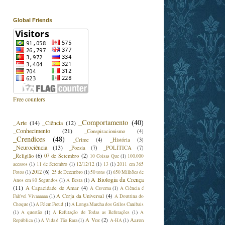
Global Friends
Free counters
_Comportamento
(40)
_Arte
(14)
_Ciência
(12)
_Conhecimento
(21)
_Conspiracionismo
(4)
_Crendices
(48)
_Crime
(4)
_História
(3)
_Neurociência
(13)
_Poesia
(7)
_POLÍTICA
(7)
_Religião
(6)
07 de Setembro
(2)
10 Coisas Que
(1)
100.000
acessos
(1)
11 de Setembro
(1)
12/12/12
(1)
13
(1)
2011 em 365
2012
(6)
Fotos
(1)
25 de Dezembro
(1)
50 tons
(1)
650 Milhões de
A Biologia da Crença
Anos em 80 Segundos
(1)
A Besta
(1)
(11)
A Capacidade de Amar
(4)
A Caverna
(1)
A Ciência é
A Corja da Universal
(4)
Falível Vivaaaaaa
(1)
A Doutrina do
Choque
(1)
A Fé em Freud
(1)
A Longa Marcha dos Grilos Canibais
(1)
A questão
(1)
A Refutação de Todas as Refutações
(1)
A
A Voz
(2)
Aaron
República
(1)
A Vida é Tão Rara
(1)
A-HA
(1)