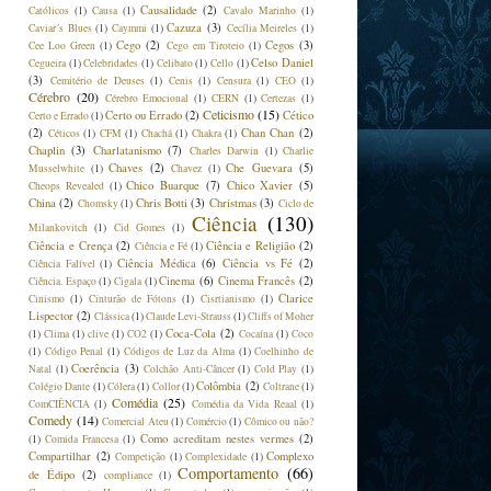
Causalidade
(2)
Católicos
(1)
Causa
(1)
Cavalo Marinho
(1)
Cazuza
(3)
Caviar´s Blues
(1)
Caymmi
(1)
Cecília Meireles
(1)
Cego
(2)
Cegos
(3)
Cee Loo Green
(1)
Cego em Tiroteio
(1)
Celso Daniel
Cegueira
(1)
Celebridades
(1)
Celibato
(1)
Cello
(1)
(3)
Cemitério de Deuses
(1)
Cenis
(1)
Censura
(1)
CEO
(1)
Cérebro
(20)
Cérebro Emocional
(1)
CERN
(1)
Certezas
(1)
Ceticismo
(15)
Certo ou Errado
(2)
Cético
Certo e Errado
(1)
(2)
Chan Chan
(2)
Céticos
(1)
CFM
(1)
Chachá
(1)
Chakra
(1)
Chaplin
(3)
Charlatanismo
(7)
Charles Darwin
(1)
Charlie
Chaves
(2)
Che Guevara
(5)
Musselwhite
(1)
Chavez
(1)
Chico Buarque
(7)
Chico Xavier
(5)
Cheops Revealed
(1)
China
(2)
Chris Botti
(3)
Christmas
(3)
Chomsky
(1)
Ciclo de
Ciência
(130)
Milankovitch
(1)
Cid Gomes
(1)
Ciência e Crença
(2)
Ciência e Religião
(2)
Ciência e Fé
(1)
Ciência Médica
(6)
Ciência vs Fé
(2)
Ciência Falível
(1)
Cinema
(6)
Cinema Francês
(2)
Ciência. Espaço
(1)
Cigala
(1)
Clarice
Cinismo
(1)
Cinturão de Fótons
(1)
Cisrtianismo
(1)
Lispector
(2)
Clássica
(1)
Claude Levi-Strauss
(1)
Cliffs of Moher
Coca-Cola
(2)
(1)
Clima
(1)
clive
(1)
CO2
(1)
Cocaína
(1)
Coco
(1)
Código Penal
(1)
Códigos de Luz da Alma
(1)
Coelhinho de
Coerência
(3)
Natal
(1)
Colchão Anti-Câncer
(1)
Cold Play
(1)
Colômbia
(2)
Colégio Dante
(1)
Cólera
(1)
Collor
(1)
Coltrane
(1)
Comédia
(25)
ComCIÊNCIA
(1)
Comédia da Vida Reaal
(1)
Comedy
(14)
Comercial Ateu
(1)
Comércio
(1)
Cômico ou não?
Como acreditam nestes vermes
(2)
(1)
Comida Francesa
(1)
Compartilhar
(2)
Complexo
Competição
(1)
Complexidade
(1)
Comportamento
(66)
de Édipo
(2)
compliance
(1)