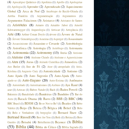
(4)
Apocalipse Quântico
(1)
Apofenia
(1)
Apollo
(1)
Apologetas
Aprender
(2)
Aprendizado
(2)
Aquecimento
(1)
Apologia
(1)
Global
(2)
Arca de Noé
(2)
Arcebispo de Recife-Olinda
(1)
Aretha Franklin
(1)
Argumentação
(1)
Argumentos
(1)
Argumentos Falaciosos
(3)
Aristarco
(4)
Aristarco de Samos
Aristóteles
(8)
(1)
Armero
(1)
Arnaldo Jabor
(1)
Arnold
Schwarzenegger
(1)
Arqueologia
(1)
Arriscar
(1)
Arrogância
(1)
Arte
(18)
Árvore de Natal
Arthur Conan Doyle
(1)
árvore
(1)
(2)
Assassinato
Árvore Genealógica
(1)
Asneiras
(1)
Asperger
(1)
(2)
Assassino e Covarde
(2)
Astrobiologia
Assassinismo
(1)
(5)
Astrofísica
(3)
Astrologia
(7)
Astronauta
Astrólogo
(1)
Astronomia
(22)
Astronomy
(13)
(2)
Ateia
(2)
Ateismo
Ateísmo
(14)
(1)
Ateísmo Chinês
(1)
Ateísmo e Agnosticismo
Ateu
(15)
Ateus
(2)
Atmosfera
(2)
(1)
Atitude Científica
(1)
Ato de Fé
(2)
Ato Butler
(1)
Ator
(1)
atropelado
(1)
Attis.
Autenticidade
(2)
Autismo
(2)
Krishna
(1)
Augusto Cury
(1)
Auto Ajuda
(3)
Auto Sugestão
(7)
Auto-Ajuda
(5)
Auto-
Auto-Engano
(20)
Autômatos
ajude-se
(1)
Auto-Estima
(1)
(2)
Ayn Rand
(4)
Autoridade
(1)
Autoritarismos
(1)
Axônio
(1)
Baden Powell
(2)
azar
(1)
Aztecas
(1)
Baboo Natale
(1)
Bach
(1)
Bandeiras
(3)
Bandidos
(7)
Bakunin
(1)
Banalidade
(1)
Bar do
BBC
(16)
Barack Obama
(4)
Barro
(2)
BBB
(2)
Ateu
(1)
BDSM
(2)
Beatles
(3)
BBC Brasil
(1)
Be or Not to Be?
(1)
Bebo
Beijo
(3)
Beleza
(7)
Bélgica
(4)
Belief
(2)
Valdez
(1)
Belo
Bernard Shaw
(2)
(1)
Belo e Verdadeiro
(1)
bergoglio
(1)
Bertrand Russell
(9)
Best for You
(1)
Beth
(1)
Betina
(1)
Beto
Biblia
Betsabá
(4)
Beyonce
(3)
Guedes
(1)
Bettelheim
(1)
(53)
Bíblia
(44)
Bíblia do Cético
(2)
Bíblia Sagrada
(1)