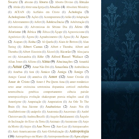
Swartz
(3)
Aborto
(2)
Abraão
abismo
(1)
Aborto Divino
(1)
(5)
Absalão
(4)
Abrão
(1)
Abrir uma Igreja
(1)
Absolute Morality
Achologia
(3)
(1)
ACEAN
(1)
Acéfalos em Cristo
(1)
Achologismo
(3)
Ações
(1)
Acumpuntura
(1)
Adão
(1)
Adaptação
Adolescência
(5)
(1)
Adestramento
(1)
Adler
(1)
Adulteração
(1)
Afeto
(4)
Adventistas
(1)
Adventistas do Sétimo Dia
(1)
Aforismo
(4)
Africa
(6)
África
(1)
Ágape
(1)
Agnosticismo
(1)
Ai Apaec
Agnóstico
(1)
Ágora
(1)
Agradecimento
(1)
Água
(1)
(2)
Aisha
(2)
Aiapaec
(1)
Al-Qaeda
(1)
Alain de Botton
(1)
Alan
Albert Camus
(2)
Turing
(1)
Albert e Themba; Albert and
Alcorão
(3)
Themba
(1)
Albert Einstein
(1)
Álcool
(1)
Alea jacta
Alfie
(3)
Alfred Russel Wallace
(2)
est
(1)
Alexandria
(1)
Alma
(9)
Alucinações
(2)
Allan Jones
(1)
Alliens
(1)
Amanhã
Amar
(29)
Amazônia
(3)
(1)
Amar Não Dói
(1)
Ambulância
Amico
(2)
Amiga
(3)
Amigo
(7)
(1)
Amebas
(1)
Ami
(1)
Amor
(12)
Amigo Casual
(1)
amnésia
(1)
Amor Cristão
(1)
Amor de Cristo
(2)
Amor é Pra Quem Ama
(1)
amor romântico
sexo amar oxitocina serotonina dopamina cortisol endorfina
neurociência genética comportamento ciência paixão
neuropsicologia evolução shakespeare poesia relações casal
(1)
Amorígene
(1)
Amputação
(1)
Amputation
(1)
An Ode To The
Anabatistas
(2)
Brain
(1)
Ana Jácomo
(1)
Anais Nin
(1)
Analfabetismo
(1)
anápolis
(1)
Anatomia
(1)
Ancestrais
(1)
André
Christovam
(1)
Andrea Bocelli
(1)
Angelo Badalamenti
(1)
Ângulo
de Inclinação do Eixo da Terra
(1)
Animais
(1)
Animismo
(1)
Anjo
Ano Novo
(2)
da Morte
(1)
Anjos
(1)
Ano-Luz
(1)
Antepassados
Antropologia
(1)
Anti-Americanismo
(1)
Anti-Globalização
(1)
(16)
Apocalipse
Antropólogo em Marte
(1)
Antropomorfismo
(1)