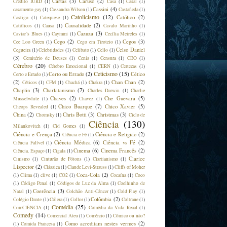
Cartas
(3)
Caruso
(2)
Crédito IURD
(1)
Casa
(1)
Casal
(1)
Cassini
(4)
casamento gay
(1)
Cassandra Wilson
(1)
Castañeda
(1)
Catolicismo
(12)
Católico
(2)
Castigo
(1)
Catequese
(1)
Causalidade
(2)
Católicos
(1)
Causa
(1)
Cavalo Marinho
(1)
Cazuza
(3)
Caviar´s Blues
(1)
Caymmi
(1)
Cecília Meireles
(1)
Cego
(2)
Cegos
(3)
Cee Loo Green
(1)
Cego em Tiroteio
(1)
Celso Daniel
Cegueira
(1)
Celebridades
(1)
Celibato
(1)
Cello
(1)
(3)
Cemitério de Deuses
(1)
Cenis
(1)
Censura
(1)
CEO
(1)
Cérebro
(20)
Cérebro Emocional
(1)
CERN
(1)
Certezas
(1)
Ceticismo
(15)
Certo ou Errado
(2)
Cético
Certo e Errado
(1)
(2)
Chan Chan
(2)
Céticos
(1)
CFM
(1)
Chachá
(1)
Chakra
(1)
Chaplin
(3)
Charlatanismo
(7)
Charles Darwin
(1)
Charlie
Chaves
(2)
Che Guevara
(5)
Musselwhite
(1)
Chavez
(1)
Chico Buarque
(7)
Chico Xavier
(5)
Cheops Revealed
(1)
China
(2)
Chris Botti
(3)
Christmas
(3)
Chomsky
(1)
Ciclo de
Ciência
(130)
Milankovitch
(1)
Cid Gomes
(1)
Ciência e Crença
(2)
Ciência e Religião
(2)
Ciência e Fé
(1)
Ciência Médica
(6)
Ciência vs Fé
(2)
Ciência Falível
(1)
Cinema
(6)
Cinema Francês
(2)
Ciência. Espaço
(1)
Cigala
(1)
Clarice
Cinismo
(1)
Cinturão de Fótons
(1)
Cisrtianismo
(1)
Lispector
(2)
Clássica
(1)
Claude Levi-Strauss
(1)
Cliffs of Moher
Coca-Cola
(2)
(1)
Clima
(1)
clive
(1)
CO2
(1)
Cocaína
(1)
Coco
(1)
Código Penal
(1)
Códigos de Luz da Alma
(1)
Coelhinho de
Coerência
(3)
Natal
(1)
Colchão Anti-Câncer
(1)
Cold Play
(1)
Colômbia
(2)
Colégio Dante
(1)
Cólera
(1)
Collor
(1)
Coltrane
(1)
Comédia
(25)
ComCIÊNCIA
(1)
Comédia da Vida Reaal
(1)
Comedy
(14)
Comercial Ateu
(1)
Comércio
(1)
Cômico ou não?
Como acreditam nestes vermes
(2)
(1)
Comida Francesa
(1)