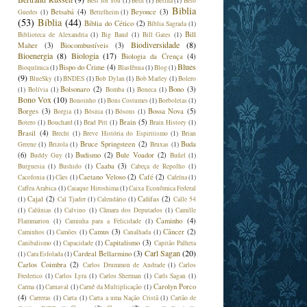
Best for You
(1)
Beth
(1)
Betina
(1)
Beto
Biblia
Betsabá
(4)
Beyonce
(3)
Guedes
(1)
Bettelheim
(1)
(53)
Bíblia
(44)
Bíblia do Cético
(2)
Bíblia Sagrada
(1)
Bill
Biblioteca de Alexandria
(1)
Big Band
(1)
Bill Gates
(1)
Biodiversidade
(8)
Maher
(3)
Biocombustíveis
(3)
Bioenergia
(8)
Biologia
(17)
Biologia da Crença
(4)
Blues
Bispo do Crime
(4)
Bioquímica
(1)
Blasfêmia
(1)
Blog
(1)
(9)
BlueSky
(1)
BNDES
(1)
Bob Dylan
(1)
Bob Marley
(1)
Bolero
Bolsonaro
(2)
Bono
(3)
(1)
Bolívia
(1)
Bomba
(1)
Boneca
(1)
Bono Vox
(10)
Bonoinho
(1)
Bons Costumes
(1)
Borboletas
(1)
Borges
(3)
Bossa Nova
(5)
Borgia
(1)
Bósnia
(1)
Bósons
(1)
Brain
(5)
Botero
(1)
Bouchard
(1)
Brad Pitt
(1)
Brain History
(1)
Brasil
(4)
Brecht
(1)
Breve História do Espiritismo
(1)
Brian
Bruce Springsteen
(2)
Buda
Greene
(1)
Brizola
(1)
Bruxas
(1)
(6)
Budismo
(2)
Bule Voador
(2)
Buddy Guy
(1)
Buñel
(1)
Caaba
(3)
Burguesia
(1)
Bushido
(1)
Cabeça de Repolho
(1)
Caetano Veloso
(2)
Café
(2)
Cacofonia
(1)
Cães
(1)
Cafeína
(1)
Caffea Arabica
(1)
Caiaque Hiroshima
(1)
Caixa Econômica Federal
Cajal
(2)
Califas
(2)
(1)
Cal Tjader
(1)
Calendário
(1)
Calle 54
(1)
Calúnias
(1)
Calvino
(1)
Câmara dos Deputados
(1)
Camille
Caminho
(4)
Flammarion
(1)
Caminha para a Felicidade
(1)
Camus
(3)
Câncer
(2)
Caminhos
(1)
Camões
(1)
Canalhada
(1)
Capitalismo
(3)
Canibalismo
(1)
Capacidade
(1)
Capitão Palheta
Carl Sagan
(20)
Cardeal Bellarmino
(3)
(1)
Cara Esfolada
(1)
Carlos Coimbra
(2)
Carlos Drummon de Andrade
(1)
Carlos
Frederico
(1)
Carlos Lyra
(1)
Carlos Sherman
(1)
Carls Sagan
(1)
Carolyn Porco
Carma
(1)
Carnaval
(1)
Carnê da Multiplicação
(1)
(4)
Carreras
(1)
Carta
(1)
Carta a uma Nação Cristã
(1)
Cartão de