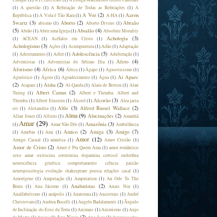
(1)
A questão
(1)
A Refutação de Todas as Refutações
(1)
A
A Voz
(2)
Aaron
República
(1)
A Vida é Tão Rara
(1)
A-HA
(1)
Swartz
(3)
Aborto
(2)
Abraão
abismo
(1)
Aborto Divino
(1)
(5)
Absalão
(4)
Abrão
(1)
Abrir uma Igreja
(1)
Absolute Morality
Achologia
(3)
(1)
ACEAN
(1)
Acéfalos em Cristo
(1)
Achologismo
(3)
Ações
(1)
Acumpuntura
(1)
Adão
(1)
Adaptação
Adolescência
(5)
(1)
Adestramento
(1)
Adler
(1)
Adulteração
(1)
Afeto
(4)
Adventistas
(1)
Adventistas do Sétimo Dia
(1)
Aforismo
(4)
Africa
(6)
África
(1)
Ágape
(1)
Agnosticismo
(1)
Ai Apaec
Agnóstico
(1)
Ágora
(1)
Agradecimento
(1)
Água
(1)
(2)
Aisha
(2)
Aiapaec
(1)
Al-Qaeda
(1)
Alain de Botton
(1)
Alan
Albert Camus
(2)
Turing
(1)
Albert e Themba; Albert and
Alcorão
(3)
Themba
(1)
Albert Einstein
(1)
Álcool
(1)
Alea jacta
Alfie
(3)
Alfred Russel Wallace
(2)
est
(1)
Alexandria
(1)
Alma
(9)
Alucinações
(2)
Allan Jones
(1)
Alliens
(1)
Amanhã
Amar
(29)
Amazônia
(3)
(1)
Amar Não Dói
(1)
Ambulância
Amico
(2)
Amiga
(3)
Amigo
(7)
(1)
Amebas
(1)
Ami
(1)
Amor
(12)
Amigo Casual
(1)
amnésia
(1)
Amor Cristão
(1)
Amor de Cristo
(2)
Amor é Pra Quem Ama
(1)
amor romântico
sexo amar oxitocina serotonina dopamina cortisol endorfina
neurociência genética comportamento ciência paixão
neuropsicologia evolução shakespeare poesia relações casal
(1)
Amorígene
(1)
Amputação
(1)
Amputation
(1)
An Ode To The
Anabatistas
(2)
Brain
(1)
Ana Jácomo
(1)
Anais Nin
(1)
Analfabetismo
(1)
anápolis
(1)
Anatomia
(1)
Ancestrais
(1)
André
Christovam
(1)
Andrea Bocelli
(1)
Angelo Badalamenti
(1)
Ângulo
de Inclinação do Eixo da Terra
(1)
Animais
(1)
Animismo
(1)
Anjo