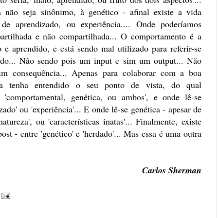
a não seja sinônimo, à genético - afinal existe a vida
re de aprendizado, ou experiência.... Onde poderíamos
partilhada e não compartilhada... O comportamento é a
 e aprendido, e está sendo mal utilizado para referir-se
ado... Não sendo pois um input e sim um output... Não
im consequência... Apenas para colaborar com a boa
ora tenha entendido o seu ponto de vista, do qual
r 'comportamental, genética, ou ambos', e onde lê-se
ado' ou 'experiência'... E onde lê-se genética - apesar de
tureza', ou 'características inatas'... Finalmente, existe
ost - entre 'genético' e 'herdado'... Mas essa é uma outra
Carlos Sherman