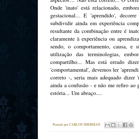
Onde 'inato' está relacionado, embor
gestacional... E 'aprendido', decor
subdividir ainda em experiência com
resultante da combinação entre é inato
claramente à experiência ou aprendiz
sendo, o comportamento, causa, e s
utilização das terminologias, emb
compartilho... Mas está errado dize
'comportamental', devemos ler 'aprendiz
correto -, seria mais adequado dizer 'na
ainda a confusão - e não me refiro ao p
estória... Um abraço....
Postado por
CARLOS SHERMAN