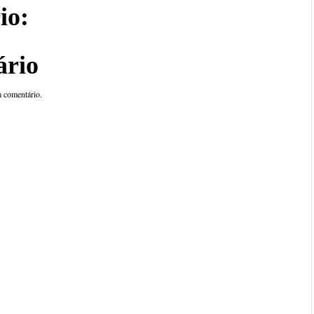
io:
ário
 comentário.