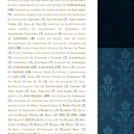
Ano Novo
(2)
da Morte
(1)
Anjos
(1)
Ano-Luz
(1)
Antepassados
Antropologia
(1)
Anti-Americanismo
(1)
Anti-Globalização
(1)
(16)
Apocalipse
Antropólogo em Marte
(1)
Antropomorfismo
(1)
(4)
Apocalipse Quântico
(1)
Apofenia
(1)
Apollo
(1)
Apologetas
Aprender
(2)
Aprendizado
(2)
Aquecimento
(1)
Apologia
(1)
Global
(2)
Arca de Noé
(2)
Arcebispo de Recife-Olinda
(1)
Aretha Franklin
(1)
Argumentação
(1)
Argumentos
(1)
Argumentos Falaciosos
(3)
Aristarco
(4)
Aristarco de Samos
Aristóteles
(8)
(1)
Armero
(1)
Arnaldo Jabor
(1)
Arnold
Schwarzenegger
(1)
Arqueologia
(1)
Arriscar
(1)
Arrogância
(1)
Arte
(18)
Árvore de Natal
Arthur Conan Doyle
(1)
árvore
(1)
(2)
Assassinato
Árvore Genealógica
(1)
Asneiras
(1)
Asperger
(1)
(2)
Assassino e Covarde
(2)
Astrobiologia
Assassinismo
(1)
(5)
Astrofísica
(3)
Astrologia
(7)
Astronauta
Astrólogo
(1)
Astronomia
(22)
Astronomy
(13)
(2)
Ateia
(2)
Ateismo
Ateísmo
(14)
(1)
Ateísmo Chinês
(1)
Ateísmo e Agnosticismo
Ateu
(15)
Ateus
(2)
Atmosfera
(2)
(1)
Atitude Científica
(1)
Ato de Fé
(2)
Ato Butler
(1)
Ator
(1)
atropelado
(1)
Attis.
Autenticidade
(2)
Autismo
(2)
Krishna
(1)
Augusto Cury
(1)
Auto Ajuda
(3)
Auto Sugestão
(7)
Auto-Ajuda
(5)
Auto-
Auto-Engano
(20)
Autômatos
ajude-se
(1)
Auto-Estima
(1)
(2)
Ayn Rand
(4)
Autoridade
(1)
Autoritarismos
(1)
Axônio
(1)
Baden Powell
(2)
azar
(1)
Aztecas
(1)
Baboo Natale
(1)
Bach
(1)
Bandeiras
(3)
Bandidos
(7)
Bakunin
(1)
Banalidade
(1)
Bar do
BBC
(16)
Barack Obama
(4)
Barro
(2)
BBB
(2)
Ateu
(1)
BDSM
(2)
Beatles
(3)
BBC Brasil
(1)
Be or Not to Be?
(1)
Bebo
Beijo
(3)
Beleza
(7)
Bélgica
(4)
Belief
(2)
Valdez
(1)
Belo
Bernard Shaw
(2)
(1)
Belo e Verdadeiro
(1)
bergoglio
(1)
Bertrand Russell
(9)