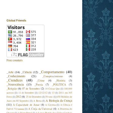
Global Friends
Free counters
_Comportamento
(40)
_Arte
(14)
_Ciência
(12)
_Conhecimento
(21)
_Conspiracionismo
(4)
_Crendices
(48)
_Crime
(4)
_História
(3)
_Neurociência
(13)
_Poesia
(7)
_POLÍTICA
(7)
_Religião
(6)
07 de Setembro
(2)
10 Coisas Que
(1)
100.000
acessos
(1)
11 de Setembro
(1)
12/12/12
(1)
13
(1)
2011 em 365
2012
(6)
Fotos
(1)
25 de Dezembro
(1)
50 tons
(1)
650 Milhões de
A Biologia da Crença
Anos em 80 Segundos
(1)
A Besta
(1)
(11)
A Capacidade de Amar
(4)
A Caverna
(1)
A Ciência é
A Corja da Universal
(4)
Falível Vivaaaaaa
(1)
A Doutrina do
Choque
(1)
A Fé em Freud
(1)
A Longa Marcha dos Grilos Canibais