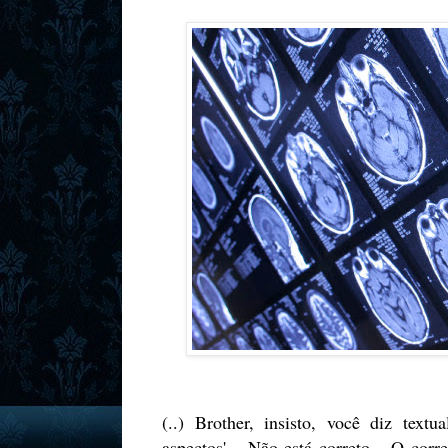
(..) Brother, insisto, você diz text
aspectos'... Não está correto... O corre