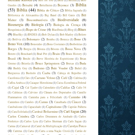
Best for You
(1)
Beth
(1)
Betina
(1)
Beto
Biblia
Betsabá
(4)
Beyonce
(3)
Guedes
(1)
Bettelheim
(1)
(53)
Bíblia
(44)
Bíblia do Cético
(2)
Bíblia Sagrada
(1)
Bill
Biblioteca de Alexandria
(1)
Big Band
(1)
Bill Gates
(1)
Biodiversidade
(8)
Maher
(3)
Biocombustíveis
(3)
Bioenergia
(8)
Biologia
(17)
Biologia da Crença
(4)
Blues
Bispo do Crime
(4)
Bioquímica
(1)
Blasfêmia
(1)
Blog
(1)
(9)
BlueSky
(1)
BNDES
(1)
Bob Dylan
(1)
Bob Marley
(1)
Bolero
Bolsonaro
(2)
Bono
(3)
(1)
Bolívia
(1)
Bomba
(1)
Boneca
(1)
Bono Vox
(10)
Bonoinho
(1)
Bons Costumes
(1)
Borboletas
(1)
Borges
(3)
Bossa Nova
(5)
Borgia
(1)
Bósnia
(1)
Bósons
(1)
Brain
(5)
Botero
(1)
Bouchard
(1)
Brad Pitt
(1)
Brain History
(1)
Brasil
(4)
Brecht
(1)
Breve História do Espiritismo
(1)
Brian
Bruce Springsteen
(2)
Buda
Greene
(1)
Brizola
(1)
Bruxas
(1)
(6)
Budismo
(2)
Bule Voador
(2)
Buddy Guy
(1)
Buñel
(1)
Caaba
(3)
Burguesia
(1)
Bushido
(1)
Cabeça de Repolho
(1)
Caetano Veloso
(2)
Café
(2)
Cacofonia
(1)
Cães
(1)
Cafeína
(1)
Caffea Arabica
(1)
Caiaque Hiroshima
(1)
Caixa Econômica Federal
Cajal
(2)
Califas
(2)
(1)
Cal Tjader
(1)
Calendário
(1)
Calle 54
(1)
Calúnias
(1)
Calvino
(1)
Câmara dos Deputados
(1)
Camille
Caminho
(4)
Flammarion
(1)
Caminha para a Felicidade
(1)
Camus
(3)
Câncer
(2)
Caminhos
(1)
Camões
(1)
Canalhada
(1)
Capitalismo
(3)
Canibalismo
(1)
Capacidade
(1)
Capitão Palheta
Carl Sagan
(20)
Cardeal Bellarmino
(3)
(1)
Cara Esfolada
(1)
Carlos Coimbra
(2)
Carlos Drummon de Andrade
(1)
Carlos
Frederico
(1)
Carlos Lyra
(1)
Carlos Sherman
(1)
Carls Sagan
(1)
Carolyn Porco
Carma
(1)
Carnaval
(1)
Carnê da Multiplicação
(1)
(4)
Carreras
(1)
Carta
(1)
Carta a uma Nação Cristã
(1)
Cartão de