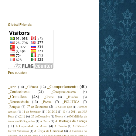
Global Friends
Free counters
_Comportamento
(40)
_Arte
(14)
_Ciência
(12)
_Conhecimento
(21)
_Conspiracionismo
(4)
_Crendices
(48)
_Crime
(4)
_História
(3)
_Neurociência
(13)
_Poesia
(7)
_POLÍTICA
(7)
_Religião
(6)
07 de Setembro
(2)
10 Coisas Que
(1)
100.000
acessos
(1)
11 de Setembro
(1)
12/12/12
(1)
13
(1)
2011 em 365
2012
(6)
Fotos
(1)
25 de Dezembro
(1)
50 tons
(1)
650 Milhões de
A Biologia da Crença
Anos em 80 Segundos
(1)
A Besta
(1)
(11)
A Capacidade de Amar
(4)
A Caverna
(1)
A Ciência é
A Corja da Universal
(4)
Falível Vivaaaaaa
(1)
A Doutrina do
Choque
(1)
A Fé em Freud
(1)
A Longa Marcha dos Grilos Canibais