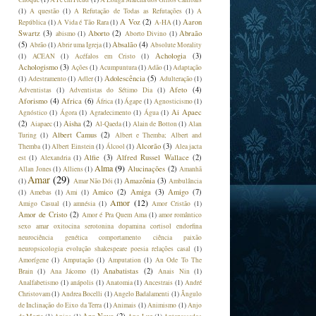
(1)
A questão
(1)
A Refutação de Todas as Refutações
(1)
A
A Voz
(2)
Aaron
República
(1)
A Vida é Tão Rara
(1)
A-HA
(1)
Swartz
(3)
Aborto
(2)
Abraão
abismo
(1)
Aborto Divino
(1)
(5)
Absalão
(4)
Abrão
(1)
Abrir uma Igreja
(1)
Absolute Morality
Achologia
(3)
(1)
ACEAN
(1)
Acéfalos em Cristo
(1)
Achologismo
(3)
Ações
(1)
Acumpuntura
(1)
Adão
(1)
Adaptação
Adolescência
(5)
(1)
Adestramento
(1)
Adler
(1)
Adulteração
(1)
Afeto
(4)
Adventistas
(1)
Adventistas do Sétimo Dia
(1)
Aforismo
(4)
Africa
(6)
África
(1)
Ágape
(1)
Agnosticismo
(1)
Ai Apaec
Agnóstico
(1)
Ágora
(1)
Agradecimento
(1)
Água
(1)
(2)
Aisha
(2)
Aiapaec
(1)
Al-Qaeda
(1)
Alain de Botton
(1)
Alan
Albert Camus
(2)
Turing
(1)
Albert e Themba; Albert and
Alcorão
(3)
Themba
(1)
Albert Einstein
(1)
Álcool
(1)
Alea jacta
Alfie
(3)
Alfred Russel Wallace
(2)
est
(1)
Alexandria
(1)
Alma
(9)
Alucinações
(2)
Allan Jones
(1)
Alliens
(1)
Amanhã
Amar
(29)
Amazônia
(3)
(1)
Amar Não Dói
(1)
Ambulância
Amico
(2)
Amiga
(3)
Amigo
(7)
(1)
Amebas
(1)
Ami
(1)
Amor
(12)
Amigo Casual
(1)
amnésia
(1)
Amor Cristão
(1)
Amor de Cristo
(2)
Amor é Pra Quem Ama
(1)
amor romântico
sexo amar oxitocina serotonina dopamina cortisol endorfina
neurociência genética comportamento ciência paixão
neuropsicologia evolução shakespeare poesia relações casal
(1)
Amorígene
(1)
Amputação
(1)
Amputation
(1)
An Ode To The
Anabatistas
(2)
Brain
(1)
Ana Jácomo
(1)
Anais Nin
(1)
Analfabetismo
(1)
anápolis
(1)
Anatomia
(1)
Ancestrais
(1)
André
Christovam
(1)
Andrea Bocelli
(1)
Angelo Badalamenti
(1)
Ângulo
de Inclinação do Eixo da Terra
(1)
Animais
(1)
Animismo
(1)
Anjo