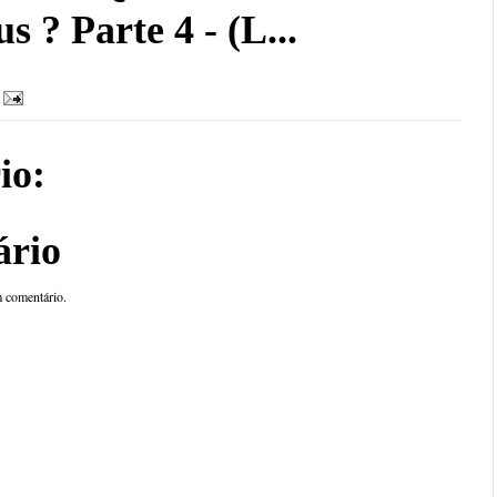
 ? Parte 4 - (L...
io:
ário
 comentário.