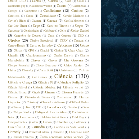
Cartas
(3)
Caruso
(2)
Crédito IURD
(1)
Casa
(1)
Casal
(1)
Cassini
(4)
casamento gay
(1)
Cassandra Wilson
(1)
Castañeda
(1)
Catolicismo
(12)
Católico
(2)
Castigo
(1)
Catequese
(1)
Causalidade
(2)
Católicos
(1)
Causa
(1)
Cavalo Marinho
(1)
Cazuza
(3)
Caviar´s Blues
(1)
Caymmi
(1)
Cecília Meireles
(1)
Cego
(2)
Cegos
(3)
Cee Loo Green
(1)
Cego em Tiroteio
(1)
Celso Daniel
Cegueira
(1)
Celebridades
(1)
Celibato
(1)
Cello
(1)
(3)
Cemitério de Deuses
(1)
Cenis
(1)
Censura
(1)
CEO
(1)
Cérebro
(20)
Cérebro Emocional
(1)
CERN
(1)
Certezas
(1)
Ceticismo
(15)
Certo ou Errado
(2)
Cético
Certo e Errado
(1)
(2)
Chan Chan
(2)
Céticos
(1)
CFM
(1)
Chachá
(1)
Chakra
(1)
Chaplin
(3)
Charlatanismo
(7)
Charles Darwin
(1)
Charlie
Chaves
(2)
Che Guevara
(5)
Musselwhite
(1)
Chavez
(1)
Chico Buarque
(7)
Chico Xavier
(5)
Cheops Revealed
(1)
China
(2)
Chris Botti
(3)
Christmas
(3)
Chomsky
(1)
Ciclo de
Ciência
(130)
Milankovitch
(1)
Cid Gomes
(1)
Ciência e Crença
(2)
Ciência e Religião
(2)
Ciência e Fé
(1)
Ciência Médica
(6)
Ciência vs Fé
(2)
Ciência Falível
(1)
Cinema
(6)
Cinema Francês
(2)
Ciência. Espaço
(1)
Cigala
(1)
Clarice
Cinismo
(1)
Cinturão de Fótons
(1)
Cisrtianismo
(1)
Lispector
(2)
Clássica
(1)
Claude Levi-Strauss
(1)
Cliffs of Moher
Coca-Cola
(2)
(1)
Clima
(1)
clive
(1)
CO2
(1)
Cocaína
(1)
Coco
(1)
Código Penal
(1)
Códigos de Luz da Alma
(1)
Coelhinho de
Coerência
(3)
Natal
(1)
Colchão Anti-Câncer
(1)
Cold Play
(1)
Colômbia
(2)
Colégio Dante
(1)
Cólera
(1)
Collor
(1)
Coltrane
(1)
Comédia
(25)
ComCIÊNCIA
(1)
Comédia da Vida Reaal
(1)
Comedy
(14)
Comercial Ateu
(1)
Comércio
(1)
Cômico ou não?
Como acreditam nestes vermes
(2)
(1)
Comida Francesa
(1)