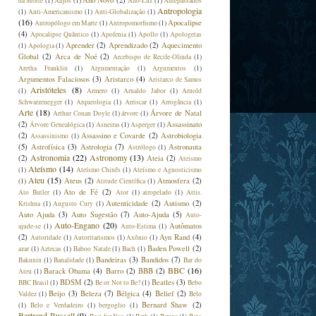
Ano Novo
(2)
da Morte
(1)
Anjos
(1)
Ano-Luz
(1)
Antepassados
Antropologia
(1)
Anti-Americanismo
(1)
Anti-Globalização
(1)
(16)
Apocalipse
Antropólogo em Marte
(1)
Antropomorfismo
(1)
(4)
Apocalipse Quântico
(1)
Apofenia
(1)
Apollo
(1)
Apologetas
Aprender
(2)
Aprendizado
(2)
Aquecimento
(1)
Apologia
(1)
Global
(2)
Arca de Noé
(2)
Arcebispo de Recife-Olinda
(1)
Aretha Franklin
(1)
Argumentação
(1)
Argumentos
(1)
Argumentos Falaciosos
(3)
Aristarco
(4)
Aristarco de Samos
Aristóteles
(8)
(1)
Armero
(1)
Arnaldo Jabor
(1)
Arnold
Schwarzenegger
(1)
Arqueologia
(1)
Arriscar
(1)
Arrogância
(1)
Arte
(18)
Árvore de Natal
Arthur Conan Doyle
(1)
árvore
(1)
(2)
Assassinato
Árvore Genealógica
(1)
Asneiras
(1)
Asperger
(1)
(2)
Assassino e Covarde
(2)
Astrobiologia
Assassinismo
(1)
(5)
Astrofísica
(3)
Astrologia
(7)
Astronauta
Astrólogo
(1)
Astronomia
(22)
Astronomy
(13)
(2)
Ateia
(2)
Ateismo
Ateísmo
(14)
(1)
Ateísmo Chinês
(1)
Ateísmo e Agnosticismo
Ateu
(15)
Ateus
(2)
Atmosfera
(2)
(1)
Atitude Científica
(1)
Ato de Fé
(2)
Ato Butler
(1)
Ator
(1)
atropelado
(1)
Attis.
Autenticidade
(2)
Autismo
(2)
Krishna
(1)
Augusto Cury
(1)
Auto Ajuda
(3)
Auto Sugestão
(7)
Auto-Ajuda
(5)
Auto-
Auto-Engano
(20)
Autômatos
ajude-se
(1)
Auto-Estima
(1)
(2)
Ayn Rand
(4)
Autoridade
(1)
Autoritarismos
(1)
Axônio
(1)
Baden Powell
(2)
azar
(1)
Aztecas
(1)
Baboo Natale
(1)
Bach
(1)
Bandeiras
(3)
Bandidos
(7)
Bakunin
(1)
Banalidade
(1)
Bar do
BBC
(16)
Barack Obama
(4)
Barro
(2)
BBB
(2)
Ateu
(1)
BDSM
(2)
Beatles
(3)
BBC Brasil
(1)
Be or Not to Be?
(1)
Bebo
Beijo
(3)
Beleza
(7)
Bélgica
(4)
Belief
(2)
Valdez
(1)
Belo
Bernard Shaw
(2)
(1)
Belo e Verdadeiro
(1)
bergoglio
(1)
Bertrand Russell
(9)