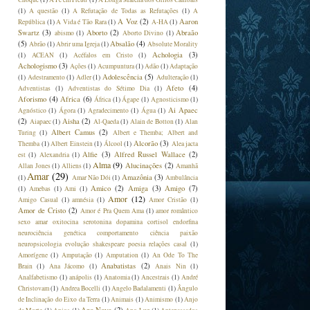
(1)
A questão
(1)
A Refutação de Todas as Refutações
(1)
A
A Voz
(2)
Aaron
República
(1)
A Vida é Tão Rara
(1)
A-HA
(1)
Swartz
(3)
Aborto
(2)
Abraão
abismo
(1)
Aborto Divino
(1)
(5)
Absalão
(4)
Abrão
(1)
Abrir uma Igreja
(1)
Absolute Morality
Achologia
(3)
(1)
ACEAN
(1)
Acéfalos em Cristo
(1)
Achologismo
(3)
Ações
(1)
Acumpuntura
(1)
Adão
(1)
Adaptação
Adolescência
(5)
(1)
Adestramento
(1)
Adler
(1)
Adulteração
(1)
Afeto
(4)
Adventistas
(1)
Adventistas do Sétimo Dia
(1)
Aforismo
(4)
Africa
(6)
África
(1)
Ágape
(1)
Agnosticismo
(1)
Ai Apaec
Agnóstico
(1)
Ágora
(1)
Agradecimento
(1)
Água
(1)
(2)
Aisha
(2)
Aiapaec
(1)
Al-Qaeda
(1)
Alain de Botton
(1)
Alan
Albert Camus
(2)
Turing
(1)
Albert e Themba; Albert and
Alcorão
(3)
Themba
(1)
Albert Einstein
(1)
Álcool
(1)
Alea jacta
Alfie
(3)
Alfred Russel Wallace
(2)
est
(1)
Alexandria
(1)
Alma
(9)
Alucinações
(2)
Allan Jones
(1)
Alliens
(1)
Amanhã
Amar
(29)
Amazônia
(3)
(1)
Amar Não Dói
(1)
Ambulância
Amico
(2)
Amiga
(3)
Amigo
(7)
(1)
Amebas
(1)
Ami
(1)
Amor
(12)
Amigo Casual
(1)
amnésia
(1)
Amor Cristão
(1)
Amor de Cristo
(2)
Amor é Pra Quem Ama
(1)
amor romântico
sexo amar oxitocina serotonina dopamina cortisol endorfina
neurociência genética comportamento ciência paixão
neuropsicologia evolução shakespeare poesia relações casal
(1)
Amorígene
(1)
Amputação
(1)
Amputation
(1)
An Ode To The
Anabatistas
(2)
Brain
(1)
Ana Jácomo
(1)
Anais Nin
(1)
Analfabetismo
(1)
anápolis
(1)
Anatomia
(1)
Ancestrais
(1)
André
Christovam
(1)
Andrea Bocelli
(1)
Angelo Badalamenti
(1)
Ângulo
de Inclinação do Eixo da Terra
(1)
Animais
(1)
Animismo
(1)
Anjo