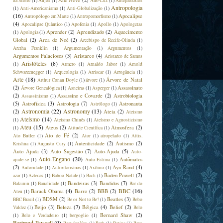
Ano Novo
(2)
da Morte
(1)
Anjos
(1)
Ano-Luz
(1)
Antepassados
Antropologia
(1)
Anti-Americanismo
(1)
Anti-Globalização
(1)
(16)
Apocalipse
Antropólogo em Marte
(1)
Antropomorfismo
(1)
(4)
Apocalipse Quântico
(1)
Apofenia
(1)
Apollo
(1)
Apologetas
Aprender
(2)
Aprendizado
(2)
Aquecimento
(1)
Apologia
(1)
Global
(2)
Arca de Noé
(2)
Arcebispo de Recife-Olinda
(1)
Aretha Franklin
(1)
Argumentação
(1)
Argumentos
(1)
Argumentos Falaciosos
(3)
Aristarco
(4)
Aristarco de Samos
Aristóteles
(8)
(1)
Armero
(1)
Arnaldo Jabor
(1)
Arnold
Schwarzenegger
(1)
Arqueologia
(1)
Arriscar
(1)
Arrogância
(1)
Arte
(18)
Árvore de Natal
Arthur Conan Doyle
(1)
árvore
(1)
(2)
Assassinato
Árvore Genealógica
(1)
Asneiras
(1)
Asperger
(1)
(2)
Assassino e Covarde
(2)
Astrobiologia
Assassinismo
(1)
(5)
Astrofísica
(3)
Astrologia
(7)
Astronauta
Astrólogo
(1)
Astronomia
(22)
Astronomy
(13)
(2)
Ateia
(2)
Ateismo
Ateísmo
(14)
(1)
Ateísmo Chinês
(1)
Ateísmo e Agnosticismo
Ateu
(15)
Ateus
(2)
Atmosfera
(2)
(1)
Atitude Científica
(1)
Ato de Fé
(2)
Ato Butler
(1)
Ator
(1)
atropelado
(1)
Attis.
Autenticidade
(2)
Autismo
(2)
Krishna
(1)
Augusto Cury
(1)
Auto Ajuda
(3)
Auto Sugestão
(7)
Auto-Ajuda
(5)
Auto-
Auto-Engano
(20)
Autômatos
ajude-se
(1)
Auto-Estima
(1)
(2)
Ayn Rand
(4)
Autoridade
(1)
Autoritarismos
(1)
Axônio
(1)
Baden Powell
(2)
azar
(1)
Aztecas
(1)
Baboo Natale
(1)
Bach
(1)
Bandeiras
(3)
Bandidos
(7)
Bakunin
(1)
Banalidade
(1)
Bar do
BBC
(16)
Barack Obama
(4)
Barro
(2)
BBB
(2)
Ateu
(1)
BDSM
(2)
Beatles
(3)
BBC Brasil
(1)
Be or Not to Be?
(1)
Bebo
Beijo
(3)
Beleza
(7)
Bélgica
(4)
Belief
(2)
Valdez
(1)
Belo
Bernard Shaw
(2)
(1)
Belo e Verdadeiro
(1)
bergoglio
(1)
Bertrand Russell
(9)