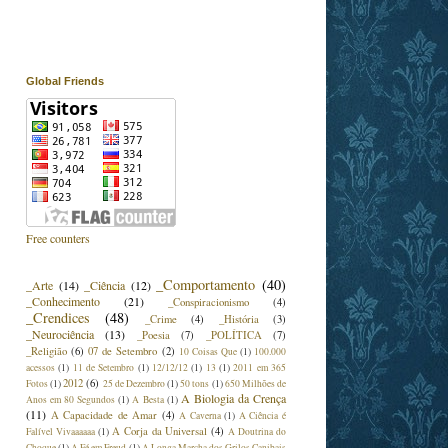
Global Friends
Free counters
_Comportamento
(40)
_Arte
(14)
_Ciência
(12)
_Conhecimento
(21)
_Conspiracionismo
(4)
_Crendices
(48)
_Crime
(4)
_História
(3)
_Neurociência
(13)
_Poesia
(7)
_POLÍTICA
(7)
_Religião
(6)
07 de Setembro
(2)
10 Coisas Que
(1)
100.000
acessos
(1)
11 de Setembro
(1)
12/12/12
(1)
13
(1)
2011 em 365
2012
(6)
Fotos
(1)
25 de Dezembro
(1)
50 tons
(1)
650 Milhões de
A Biologia da Crença
Anos em 80 Segundos
(1)
A Besta
(1)
(11)
A Capacidade de Amar
(4)
A Caverna
(1)
A Ciência é
A Corja da Universal
(4)
Falível Vivaaaaaa
(1)
A Doutrina do
Choque
(1)
A Fé em Freud
(1)
A Longa Marcha dos Grilos Canibais