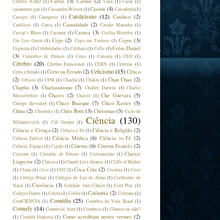
Cartas
(3)
Caruso
(2)
Crédito IURD
(1)
Casa
(1)
Casal
(1)
Cassini
(4)
casamento gay
(1)
Cassandra Wilson
(1)
Castañeda
(1)
Catolicismo
(12)
Católico
(2)
Castigo
(1)
Catequese
(1)
Causalidade
(2)
Católicos
(1)
Causa
(1)
Cavalo Marinho
(1)
Cazuza
(3)
Caviar´s Blues
(1)
Caymmi
(1)
Cecília Meireles
(1)
Cego
(2)
Cegos
(3)
Cee Loo Green
(1)
Cego em Tiroteio
(1)
Celso Daniel
Cegueira
(1)
Celebridades
(1)
Celibato
(1)
Cello
(1)
(3)
Cemitério de Deuses
(1)
Cenis
(1)
Censura
(1)
CEO
(1)
Cérebro
(20)
Cérebro Emocional
(1)
CERN
(1)
Certezas
(1)
Ceticismo
(15)
Certo ou Errado
(2)
Cético
Certo e Errado
(1)
(2)
Chan Chan
(2)
Céticos
(1)
CFM
(1)
Chachá
(1)
Chakra
(1)
Chaplin
(3)
Charlatanismo
(7)
Charles Darwin
(1)
Charlie
Chaves
(2)
Che Guevara
(5)
Musselwhite
(1)
Chavez
(1)
Chico Buarque
(7)
Chico Xavier
(5)
Cheops Revealed
(1)
China
(2)
Chris Botti
(3)
Christmas
(3)
Chomsky
(1)
Ciclo de
Ciência
(130)
Milankovitch
(1)
Cid Gomes
(1)
Ciência e Crença
(2)
Ciência e Religião
(2)
Ciência e Fé
(1)
Ciência Médica
(6)
Ciência vs Fé
(2)
Ciência Falível
(1)
Cinema
(6)
Cinema Francês
(2)
Ciência. Espaço
(1)
Cigala
(1)
Clarice
Cinismo
(1)
Cinturão de Fótons
(1)
Cisrtianismo
(1)
Lispector
(2)
Clássica
(1)
Claude Levi-Strauss
(1)
Cliffs of Moher
Coca-Cola
(2)
(1)
Clima
(1)
clive
(1)
CO2
(1)
Cocaína
(1)
Coco
(1)
Código Penal
(1)
Códigos de Luz da Alma
(1)
Coelhinho de
Coerência
(3)
Natal
(1)
Colchão Anti-Câncer
(1)
Cold Play
(1)
Colômbia
(2)
Colégio Dante
(1)
Cólera
(1)
Collor
(1)
Coltrane
(1)
Comédia
(25)
ComCIÊNCIA
(1)
Comédia da Vida Reaal
(1)
Comedy
(14)
Comercial Ateu
(1)
Comércio
(1)
Cômico ou não?
Como acreditam nestes vermes
(2)
(1)
Comida Francesa
(1)