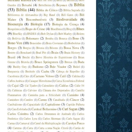
Best for You
(1)
Beth
(1)
Betina
(1)
Beto
Biblia
Betsabá
(4)
Beyonce
(3)
Guedes
(1)
Bettelheim
(1)
(53)
Bíblia
(44)
Bíblia do Cético
(2)
Bíblia Sagrada
(1)
Bill
Biblioteca de Alexandria
(1)
Big Band
(1)
Bill Gates
(1)
Biodiversidade
(8)
Maher
(3)
Biocombustíveis
(3)
Bioenergia
(8)
Biologia
(17)
Biologia da Crença
(4)
Blues
Bispo do Crime
(4)
Bioquímica
(1)
Blasfêmia
(1)
Blog
(1)
(9)
BlueSky
(1)
BNDES
(1)
Bob Dylan
(1)
Bob Marley
(1)
Bolero
Bolsonaro
(2)
Bono
(3)
(1)
Bolívia
(1)
Bomba
(1)
Boneca
(1)
Bono Vox
(10)
Bonoinho
(1)
Bons Costumes
(1)
Borboletas
(1)
Borges
(3)
Bossa Nova
(5)
Borgia
(1)
Bósnia
(1)
Bósons
(1)
Brain
(5)
Botero
(1)
Bouchard
(1)
Brad Pitt
(1)
Brain History
(1)
Brasil
(4)
Brecht
(1)
Breve História do Espiritismo
(1)
Brian
Bruce Springsteen
(2)
Buda
Greene
(1)
Brizola
(1)
Bruxas
(1)
(6)
Budismo
(2)
Bule Voador
(2)
Buddy Guy
(1)
Buñel
(1)
Caaba
(3)
Burguesia
(1)
Bushido
(1)
Cabeça de Repolho
(1)
Caetano Veloso
(2)
Café
(2)
Cacofonia
(1)
Cães
(1)
Cafeína
(1)
Caffea Arabica
(1)
Caiaque Hiroshima
(1)
Caixa Econômica Federal
Cajal
(2)
Califas
(2)
(1)
Cal Tjader
(1)
Calendário
(1)
Calle 54
(1)
Calúnias
(1)
Calvino
(1)
Câmara dos Deputados
(1)
Camille
Caminho
(4)
Flammarion
(1)
Caminha para a Felicidade
(1)
Camus
(3)
Câncer
(2)
Caminhos
(1)
Camões
(1)
Canalhada
(1)
Capitalismo
(3)
Canibalismo
(1)
Capacidade
(1)
Capitão Palheta
Carl Sagan
(20)
Cardeal Bellarmino
(3)
(1)
Cara Esfolada
(1)
Carlos Coimbra
(2)
Carlos Drummon de Andrade
(1)
Carlos
Frederico
(1)
Carlos Lyra
(1)
Carlos Sherman
(1)
Carls Sagan
(1)
Carolyn Porco
Carma
(1)
Carnaval
(1)
Carnê da Multiplicação
(1)
(4)
Carreras
(1)
Carta
(1)
Carta a uma Nação Cristã
(1)
Cartão de