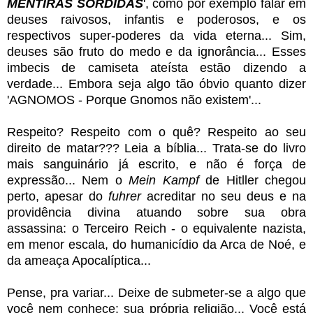
MENTIRAS SÓRDIDAS
', como por exemplo falar em
deuses raivosos, infantis e poderosos, e os
respectivos super-poderes da vida eterna... Sim,
deuses são fruto do medo e da ignorância... Esses
imbecis de camiseta ateísta estão dizendo a
verdade... Embora seja algo tão óbvio quanto dizer
'AGNOMOS - Porque Gnomos não existem'...
Respeito? Respeito com o quê? Respeito ao seu
direito de matar??? Leia a bíblia... Trata-se do livro
mais sanguinário já escrito, e não é força de
expressão... Nem o
Mein Kampf
de Hitller chegou
perto, apesar do
fuhrer
acreditar no seu deus e na
providência divina atuando sobre sua obra
assassina: o Terceiro Reich - o equivalente nazista,
em menor escala, do humanicídio da Arca de Noé, e
da ameaça Apocalíptica...
Pense, pra variar... Deixe de submeter-se a algo que
você nem conhece: sua própria religião... Você está