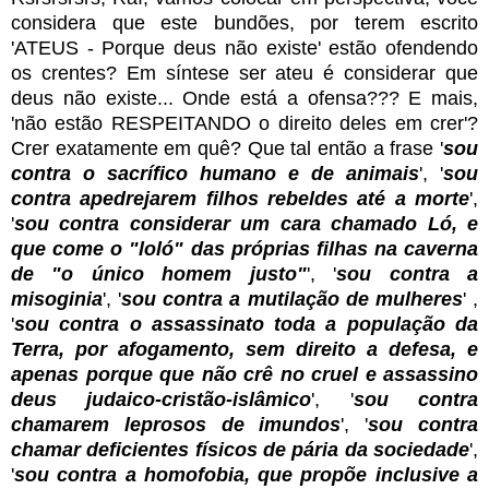
considera que este bundões, por terem escrito
'ATEUS - Porque deus não existe' estão ofendendo
os crentes? Em síntese ser ateu é considerar que
deus não existe... Onde está a ofensa??? E mais,
'não estão RESPEITANDO o direito deles em crer'?
Crer exatamente em quê? Que tal então a frase '
sou
contra o sacrífico humano e de animais
', '
sou
contra apedrejarem filhos rebeldes até a morte
',
'
sou contra considerar um cara chamado Ló, e
que come o "loló" das próprias filhas na caverna
de "o único homem justo"
', '
sou contra a
misoginia
', '
sou contra a mutilação de mulheres
' ,
'
sou contra o assassinato toda a população da
Terra, por afogamento, sem direito a defesa, e
apenas porque que não crê no cruel e assassino
deus judaico-cristão-islâmico
', '
sou contra
chamarem leprosos de imundos
', '
sou contra
chamar deficientes físicos de pária da sociedade
',
'
sou contra a homofobia, que propõe inclusive a