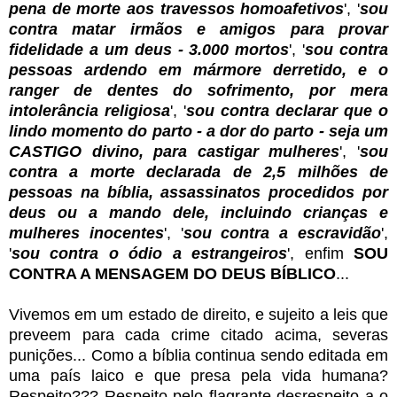
pena de morte aos travessos homoafetivos
', '
sou
contra matar irmãos e amigos para provar
fidelidade a um deus - 3.000 mortos
', '
sou contra
pessoas ardendo em mármore derretido, e o
ranger de dentes do sofrimento, por mera
intolerância religiosa
', '
sou contra declarar que o
lindo momento do parto - a dor do parto - seja um
CASTIGO divino, para castigar mulheres
', '
sou
contra a morte declarada de 2,5 milhões de
pessoas na bíblia, assassinatos procedidos por
deus ou a mando dele, incluindo crianças e
mulheres inocentes
', '
sou contra a escravidão
',
'
sou contra o ódio a estrangeiros
', enfim
SOU
CONTRA A MENSAGEM DO DEUS BÍBLICO
...
Vivemos em um estado de direito, e sujeito a leis que
preveem para cada crime citado acima, severas
punições... Como a bíblia continua sendo editada em
uma país laico e que presa pela vida humana?
Respeito??? Respeito pelo flagrante desrespeito a o