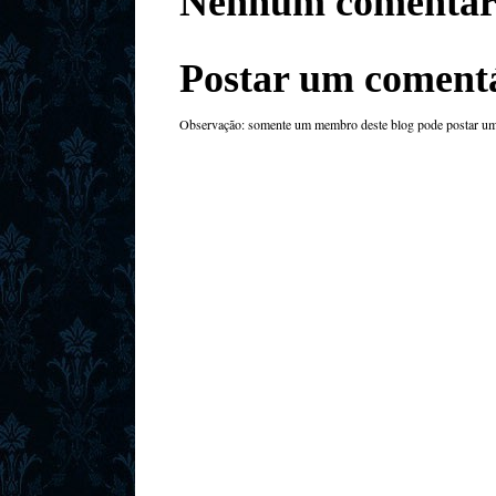
Nenhum comentár
Postar um coment
Observação: somente um membro deste blog pode postar um