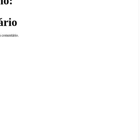
io:
ário
 comentário.