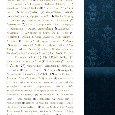
(1)
A questão
(1)
A Refutação de Todas as Refutações
(1)
A
A Voz
(2)
Aaron
República
(1)
A Vida é Tão Rara
(1)
A-HA
(1)
Swartz
(3)
Aborto
(2)
Abraão
abismo
(1)
Aborto Divino
(1)
(5)
Absalão
(4)
Abrão
(1)
Abrir uma Igreja
(1)
Absolute Morality
Achologia
(3)
(1)
ACEAN
(1)
Acéfalos em Cristo
(1)
Achologismo
(3)
Ações
(1)
Acumpuntura
(1)
Adão
(1)
Adaptação
Adolescência
(5)
(1)
Adestramento
(1)
Adler
(1)
Adulteração
(1)
Afeto
(4)
Adventistas
(1)
Adventistas do Sétimo Dia
(1)
Aforismo
(4)
Africa
(6)
África
(1)
Ágape
(1)
Agnosticismo
(1)
Ai Apaec
Agnóstico
(1)
Ágora
(1)
Agradecimento
(1)
Água
(1)
(2)
Aisha
(2)
Aiapaec
(1)
Al-Qaeda
(1)
Alain de Botton
(1)
Alan
Albert Camus
(2)
Turing
(1)
Albert e Themba; Albert and
Alcorão
(3)
Themba
(1)
Albert Einstein
(1)
Álcool
(1)
Alea jacta
Alfie
(3)
Alfred Russel Wallace
(2)
est
(1)
Alexandria
(1)
Alma
(9)
Alucinações
(2)
Allan Jones
(1)
Alliens
(1)
Amanhã
Amar
(29)
Amazônia
(3)
(1)
Amar Não Dói
(1)
Ambulância
Amico
(2)
Amiga
(3)
Amigo
(7)
(1)
Amebas
(1)
Ami
(1)
Amor
(12)
Amigo Casual
(1)
amnésia
(1)
Amor Cristão
(1)
Amor de Cristo
(2)
Amor é Pra Quem Ama
(1)
amor romântico
sexo amar oxitocina serotonina dopamina cortisol endorfina
neurociência genética comportamento ciência paixão
neuropsicologia evolução shakespeare poesia relações casal
(1)
Amorígene
(1)
Amputação
(1)
Amputation
(1)
An Ode To The
Anabatistas
(2)
Brain
(1)
Ana Jácomo
(1)
Anais Nin
(1)
Analfabetismo
(1)
anápolis
(1)
Anatomia
(1)
Ancestrais
(1)
André
Christovam
(1)
Andrea Bocelli
(1)
Angelo Badalamenti
(1)
Ângulo
de Inclinação do Eixo da Terra
(1)
Animais
(1)
Animismo
(1)
Anjo