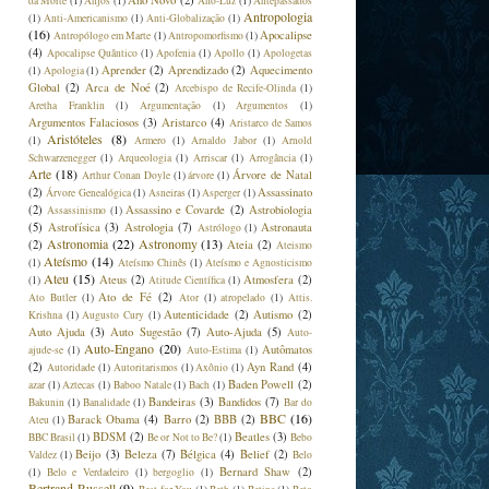
Ano Novo
(2)
da Morte
(1)
Anjos
(1)
Ano-Luz
(1)
Antepassados
Antropologia
(1)
Anti-Americanismo
(1)
Anti-Globalização
(1)
(16)
Apocalipse
Antropólogo em Marte
(1)
Antropomorfismo
(1)
(4)
Apocalipse Quântico
(1)
Apofenia
(1)
Apollo
(1)
Apologetas
Aprender
(2)
Aprendizado
(2)
Aquecimento
(1)
Apologia
(1)
Global
(2)
Arca de Noé
(2)
Arcebispo de Recife-Olinda
(1)
Aretha Franklin
(1)
Argumentação
(1)
Argumentos
(1)
Argumentos Falaciosos
(3)
Aristarco
(4)
Aristarco de Samos
Aristóteles
(8)
(1)
Armero
(1)
Arnaldo Jabor
(1)
Arnold
Schwarzenegger
(1)
Arqueologia
(1)
Arriscar
(1)
Arrogância
(1)
Arte
(18)
Árvore de Natal
Arthur Conan Doyle
(1)
árvore
(1)
(2)
Assassinato
Árvore Genealógica
(1)
Asneiras
(1)
Asperger
(1)
(2)
Assassino e Covarde
(2)
Astrobiologia
Assassinismo
(1)
(5)
Astrofísica
(3)
Astrologia
(7)
Astronauta
Astrólogo
(1)
Astronomia
(22)
Astronomy
(13)
(2)
Ateia
(2)
Ateismo
Ateísmo
(14)
(1)
Ateísmo Chinês
(1)
Ateísmo e Agnosticismo
Ateu
(15)
Ateus
(2)
Atmosfera
(2)
(1)
Atitude Científica
(1)
Ato de Fé
(2)
Ato Butler
(1)
Ator
(1)
atropelado
(1)
Attis.
Autenticidade
(2)
Autismo
(2)
Krishna
(1)
Augusto Cury
(1)
Auto Ajuda
(3)
Auto Sugestão
(7)
Auto-Ajuda
(5)
Auto-
Auto-Engano
(20)
Autômatos
ajude-se
(1)
Auto-Estima
(1)
(2)
Ayn Rand
(4)
Autoridade
(1)
Autoritarismos
(1)
Axônio
(1)
Baden Powell
(2)
azar
(1)
Aztecas
(1)
Baboo Natale
(1)
Bach
(1)
Bandeiras
(3)
Bandidos
(7)
Bakunin
(1)
Banalidade
(1)
Bar do
BBC
(16)
Barack Obama
(4)
Barro
(2)
BBB
(2)
Ateu
(1)
BDSM
(2)
Beatles
(3)
BBC Brasil
(1)
Be or Not to Be?
(1)
Bebo
Beijo
(3)
Beleza
(7)
Bélgica
(4)
Belief
(2)
Valdez
(1)
Belo
Bernard Shaw
(2)
(1)
Belo e Verdadeiro
(1)
bergoglio
(1)
Bertrand Russell
(9)