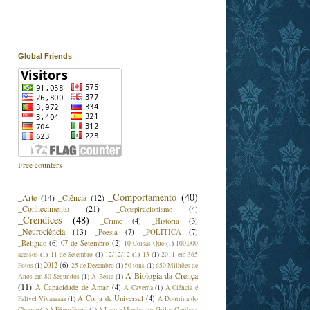
Global Friends
Free counters
_Comportamento
(40)
_Arte
(14)
_Ciência
(12)
_Conhecimento
(21)
_Conspiracionismo
(4)
_Crendices
(48)
_Crime
(4)
_História
(3)
_Neurociência
(13)
_Poesia
(7)
_POLÍTICA
(7)
_Religião
(6)
07 de Setembro
(2)
10 Coisas Que
(1)
100.000
acessos
(1)
11 de Setembro
(1)
12/12/12
(1)
13
(1)
2011 em 365
2012
(6)
Fotos
(1)
25 de Dezembro
(1)
50 tons
(1)
650 Milhões de
A Biologia da Crença
Anos em 80 Segundos
(1)
A Besta
(1)
(11)
A Capacidade de Amar
(4)
A Caverna
(1)
A Ciência é
A Corja da Universal
(4)
Falível Vivaaaaaa
(1)
A Doutrina do
Choque
(1)
A Fé em Freud
(1)
A Longa Marcha dos Grilos Canibais