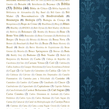
Best for You
(1)
Beth
(1)
Betina
(1)
Beto
Biblia
Betsabá
(4)
Beyonce
(3)
Guedes
(1)
Bettelheim
(1)
(53)
Bíblia
(44)
Bíblia do Cético
(2)
Bíblia Sagrada
(1)
Bill
Biblioteca de Alexandria
(1)
Big Band
(1)
Bill Gates
(1)
Biodiversidade
(8)
Maher
(3)
Biocombustíveis
(3)
Bioenergia
(8)
Biologia
(17)
Biologia da Crença
(4)
Blues
Bispo do Crime
(4)
Bioquímica
(1)
Blasfêmia
(1)
Blog
(1)
(9)
BlueSky
(1)
BNDES
(1)
Bob Dylan
(1)
Bob Marley
(1)
Bolero
Bolsonaro
(2)
Bono
(3)
(1)
Bolívia
(1)
Bomba
(1)
Boneca
(1)
Bono Vox
(10)
Bonoinho
(1)
Bons Costumes
(1)
Borboletas
(1)
Borges
(3)
Bossa Nova
(5)
Borgia
(1)
Bósnia
(1)
Bósons
(1)
Brain
(5)
Botero
(1)
Bouchard
(1)
Brad Pitt
(1)
Brain History
(1)
Brasil
(4)
Brecht
(1)
Breve História do Espiritismo
(1)
Brian
Bruce Springsteen
(2)
Buda
Greene
(1)
Brizola
(1)
Bruxas
(1)
(6)
Budismo
(2)
Bule Voador
(2)
Buddy Guy
(1)
Buñel
(1)
Caaba
(3)
Burguesia
(1)
Bushido
(1)
Cabeça de Repolho
(1)
Caetano Veloso
(2)
Café
(2)
Cacofonia
(1)
Cães
(1)
Cafeína
(1)
Caffea Arabica
(1)
Caiaque Hiroshima
(1)
Caixa Econômica Federal
Cajal
(2)
Califas
(2)
(1)
Cal Tjader
(1)
Calendário
(1)
Calle 54
(1)
Calúnias
(1)
Calvino
(1)
Câmara dos Deputados
(1)
Camille
Caminho
(4)
Flammarion
(1)
Caminha para a Felicidade
(1)
Camus
(3)
Câncer
(2)
Caminhos
(1)
Camões
(1)
Canalhada
(1)
Capitalismo
(3)
Canibalismo
(1)
Capacidade
(1)
Capitão Palheta
Carl Sagan
(20)
Cardeal Bellarmino
(3)
(1)
Cara Esfolada
(1)
Carlos Coimbra
(2)
Carlos Drummon de Andrade
(1)
Carlos
Frederico
(1)
Carlos Lyra
(1)
Carlos Sherman
(1)
Carls Sagan
(1)
Carolyn Porco
Carma
(1)
Carnaval
(1)
Carnê da Multiplicação
(1)
(4)
Carreras
(1)
Carta
(1)
Carta a uma Nação Cristã
(1)
Cartão de