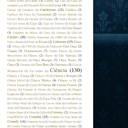
Cartas
(3)
Caruso
(2)
Crédito IURD
(1)
Casa
(1)
Casal
(1)
Cassini
(4)
casamento gay
(1)
Cassandra Wilson
(1)
Castañeda
(1)
Catolicismo
(12)
Católico
(2)
Castigo
(1)
Catequese
(1)
Causalidade
(2)
Católicos
(1)
Causa
(1)
Cavalo Marinho
(1)
Cazuza
(3)
Caviar´s Blues
(1)
Caymmi
(1)
Cecília Meireles
(1)
Cego
(2)
Cegos
(3)
Cee Loo Green
(1)
Cego em Tiroteio
(1)
Celso Daniel
Cegueira
(1)
Celebridades
(1)
Celibato
(1)
Cello
(1)
(3)
Cemitério de Deuses
(1)
Cenis
(1)
Censura
(1)
CEO
(1)
Cérebro
(20)
Cérebro Emocional
(1)
CERN
(1)
Certezas
(1)
Ceticismo
(15)
Certo ou Errado
(2)
Cético
Certo e Errado
(1)
(2)
Chan Chan
(2)
Céticos
(1)
CFM
(1)
Chachá
(1)
Chakra
(1)
Chaplin
(3)
Charlatanismo
(7)
Charles Darwin
(1)
Charlie
Chaves
(2)
Che Guevara
(5)
Musselwhite
(1)
Chavez
(1)
Chico Buarque
(7)
Chico Xavier
(5)
Cheops Revealed
(1)
China
(2)
Chris Botti
(3)
Christmas
(3)
Chomsky
(1)
Ciclo de
Ciência
(130)
Milankovitch
(1)
Cid Gomes
(1)
Ciência e Crença
(2)
Ciência e Religião
(2)
Ciência e Fé
(1)
Ciência Médica
(6)
Ciência vs Fé
(2)
Ciência Falível
(1)
Cinema
(6)
Cinema Francês
(2)
Ciência. Espaço
(1)
Cigala
(1)
Clarice
Cinismo
(1)
Cinturão de Fótons
(1)
Cisrtianismo
(1)
Lispector
(2)
Clássica
(1)
Claude Levi-Strauss
(1)
Cliffs of Moher
Coca-Cola
(2)
(1)
Clima
(1)
clive
(1)
CO2
(1)
Cocaína
(1)
Coco
(1)
Código Penal
(1)
Códigos de Luz da Alma
(1)
Coelhinho de
Coerência
(3)
Natal
(1)
Colchão Anti-Câncer
(1)
Cold Play
(1)
Colômbia
(2)
Colégio Dante
(1)
Cólera
(1)
Collor
(1)
Coltrane
(1)
Comédia
(25)
ComCIÊNCIA
(1)
Comédia da Vida Reaal
(1)
Comedy
(14)
Comercial Ateu
(1)
Comércio
(1)
Cômico ou não?
Como acreditam nestes vermes
(2)
(1)
Comida Francesa
(1)